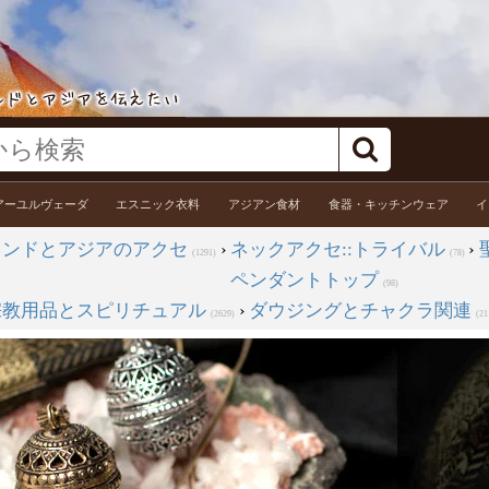
アーユルヴェーダ
エスニック衣料
アジアン食材
食器・キッチンウェア
イ
インドとアジアのアクセ
›
ネックアクセ::トライバル
›
(1291)
(78)
ペンダントトップ
(98)
宗教用品とスピリチュアル
›
ダウジングとチャクラ関連
(2629)
(21