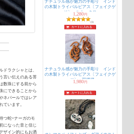
ナチュラル感が魅力の手彫り インド
の木製トライバルピアス〔フェイクゲ
ージ〕 - ルナ・クロー
1,280
円
(1)
カートに入れる
ナチュラル感が魅力の手彫り インド
ルドラクシャとは、
の木製トライバルピアス〔フェイクゲ
う言い伝えのある菩
ージ〕 - 羽模様
1,980
円
は数珠にする前から
珠にできることから
カートに入れる
やネパールではレア
れています。
持つ蛇=ナーガのモ
初になった音と信じ
デザイン的にもお洒