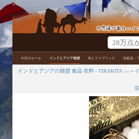
オーンとナーガに絡まれたルドラクシャのペンダントトップ
今日のセール
インドとアジア雑貨
布とファブリック
化粧品・
インドとアジアの雑貨 食品 衣料 - TIRAKITA
›
(6953)