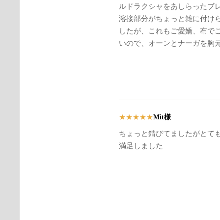
ルドラクシャをあしらったブ
溶接部分がちょっと雑に付け
したが、これもご愛嬌、布で
いので、オーンとナーガを胸
Mit様
★
★
★
★
★
ちょっと錆びてましたがとて
満足しました