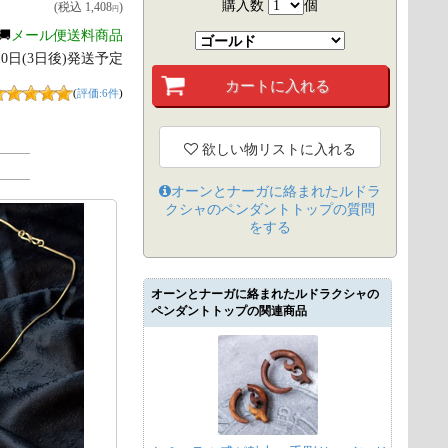
購入数
個
(税込
1,408
)
円
🚚
メール便送料商品
月10日(3日後)発送予定
(
評価:6件
)
欲しい物リストに入れる
オーンとナーガに絡まれたルドラ
クシャのペンダントトップ
の質問
をする
オーンとナーガに絡まれたルドラクシャの
ペンダントトップの関連商品