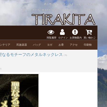
商品数:28万アイテム以上 レビュー:
83791件
オーンとナーガに絡まれたルドラクシャのペンダントトップ 通販店
閲覧履歴
ログイン
お買物案内
買い物かご
ンテリア
民族楽器
バッグ
ヨガ
お香
アクセ
印刷物
聖なるモチーフのメタルネックレス
(78)
1)