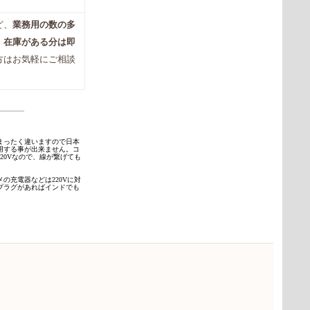
ど、
業務用の数の多
。
在庫がある分は即
方はお気軽にご相談
まったく違いますので日本
用する事が出来ません。コ
20Vなので、線が繋げても
の充電器などは220Vに対
プラグがあればインドでも