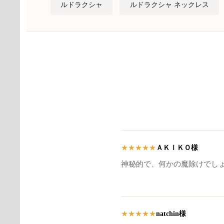
ルドラクシャ
ルドラクシャ ネックレス
ＡＫＩＫＯ様
★
★
★
★
★
神秘的で、何かの魔除けでし
natchin様
★
★
★
★
★