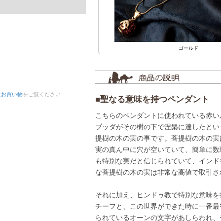
ゴールド
にお買い物
をご覧ください
■聖なる意味を持つペンダント
こちらのペンダントに使われている赤い
ブッダがその樹の下で涅槃に達したとい
提樹の木の実の事です。菩提樹の木の実
実の真ん中に穴が空いていて、簡単に数
も特別な実だと信じられていて、インド
な菩提樹の木の実は非常な高値で取引さ
それに加え、ヒンドゥ教で特別な意味を
チーフと、この世界ができた時に一番最
られているオーンの文字があしらわれ、