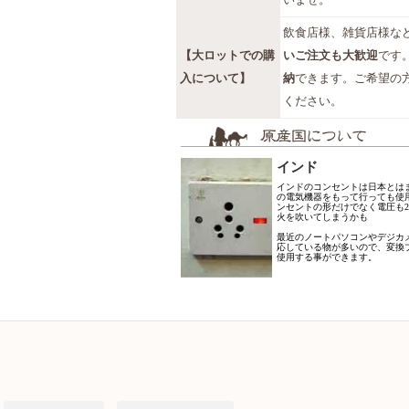
飲食店様、雑貨店様な
【大ロットでの購
いご注文も大歓迎
です
入について】
納
できます。ご希望の
ください。
インド
インドのコンセントは日本とは
の電気機器をもって行っても使
ンセントの形だけでなく電圧も2
火を吹いてしまうかも
最近のノートパソコンやデジカメ
応している物が多いので、変換
使用する事ができます。