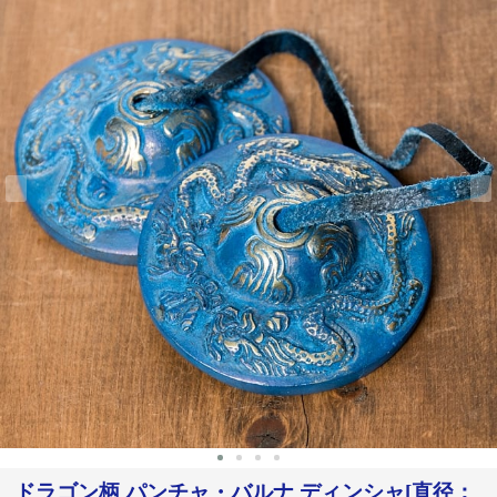
‹
›
ドラゴン柄 パンチャ・バルナ ディンシャ[直径：