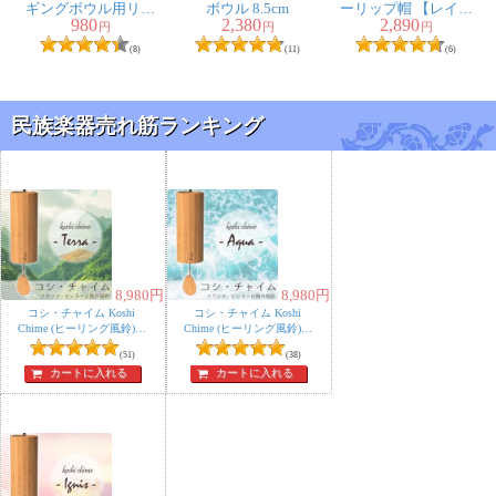
ギングボウル用リン
ボウル 8.5cm
ーリップ帽 【レイン
980
2,380
2,890
グ[直径約13-14cm]
ボーハット】
円
円
円
(8)
(11)
(6)
民族楽器売れ筋ランキング
8,980
円
8,980
円
コシ・チャイム Koshi
コシ・チャイム Koshi
Chime (ヒーリング風鈴)
Chime (ヒーリング風鈴)
癒やし ヒーリング 風
癒やし ヒーリング 風
(51)
(38)
鈴 ヨガ - Terra 地
鈴 ヨガ - Aqua 水
カートに入れる
カートに入れる