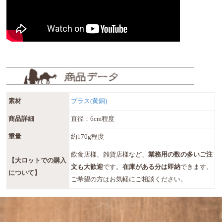
素材
ブラス(黄銅)
商品詳細
直径：6cm程度
重量
約170g程度
飲食店様、雑貨店様など、
業務用の数の多いご注
【大ロットでの購入
文も大歓迎
です。
在庫がある分は即納
できます。
について】
ご希望の方はお気軽にご相談ください。