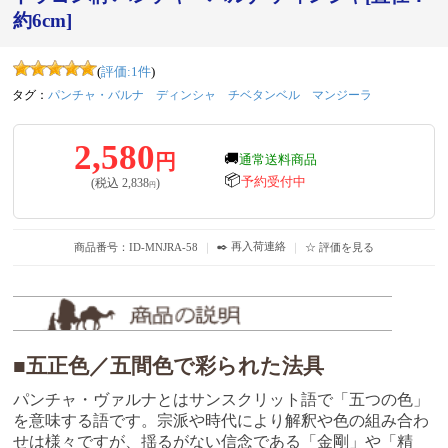
約6cm]
(
評価:
1
件
)
タグ：
パンチャ・バルナ
ディンシャ
チベタンベル
マンジーラ
2,580
円
🚚
通常送料商品
📦
予約受付中
(税込
2,838
)
円
✒️ 再入荷連絡
商品番号：ID-MNJRA-58
｜
｜
☆ 評価を見る
■五正色／五間色で彩られた法具
パンチャ・ヴァルナとはサンスクリット語で「五つの色」
を意味する語です。宗派や時代により解釈や色の組み合わ
せは様々ですが、揺るがない信念である「金剛」や「精