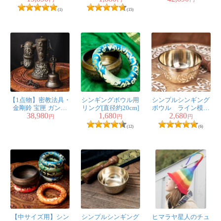
約8.7cm 640g程度
スのフルセット
(1)
(15)
【1点物】密教法具・
シンギングボウル用
シンプルシンギング
金剛鈴 宝匣 ガンタ
リング[直径約20cm]
ボウル ライン模様
38,980
1,680
2,680
ー・バジュラ・ケー
入り 約9.5cm
円
円
円
スのフルセット
(12)
(6)
【中サイズ用】シン
シンプルシンギング
ヒマラヤ星人のチュ