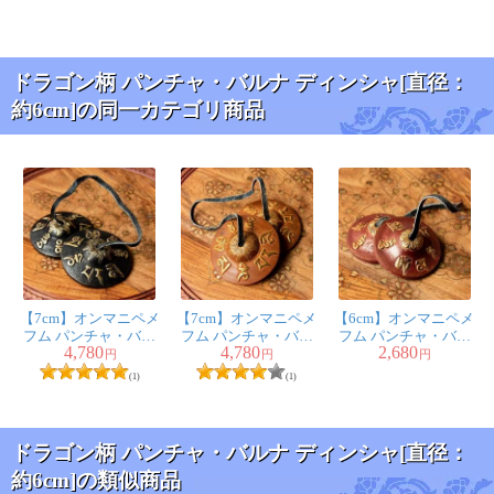
ドラゴン柄 パンチャ・バルナ ディンシャ[直径：
約6cm]の同一カテゴリ商品
【7cm】オンマニペメ
【7cm】オンマニペメ
【6cm】オンマニペメ
フム パンチャ・バル
フム パンチャ・バル
フム パンチャ・バル
4,780
4,780
2,680
ナ ディンシャ - 黒
ナ ディンシャ - ライ
ナ ディンシャ - ブラ
円
円
円
トブラウン
ウン
(1)
(1)
ドラゴン柄 パンチャ・バルナ ディンシャ[直径：
約6cm]の類似商品