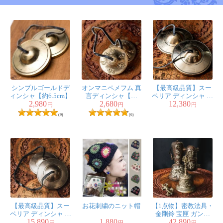
シンプルゴールドデ
オンマニペメフム 真
【最高級品質】スー
ィンシャ【約6.5cm】
言ディンシャ【約
ペリア ディンシャ 光
2,980
2,680
12,380
6cm】
沢仕立て 特大 直径：
円
円
円
約8.5cm 520g程度
(9)
(6)
【最高級品質】スー
お花刺繍のニット帽
【1点物】密教法具・
ペリア ディンシャ 無
金剛鈴 宝匣 ガンタ
15,890
1,880
42,890
垢仕立て 特大 直径：
ー・バジュラ・ケー
円
円
円