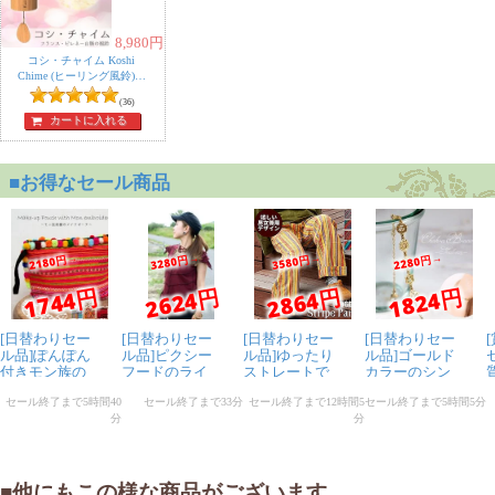
8,980
円
コシ・チャイム Koshi
Chime (ヒーリング風鈴)
癒やし ヒーリング 風
(36)
鈴 ヨガ - Ignis 火
カートに入れる
■他にもこの様な商品がございます