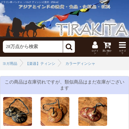
ドラゴン柄 パンチャ・バルナ ディンシャ[直径：約6cm]
ログイ
買い物か
カテゴ
ン
ご
リ
ヨガ用品
【楽器】ティンシャ
›
カラーディンシャ
›
この商品は在庫切れですが、類似商品はまだ在庫がござい
ます