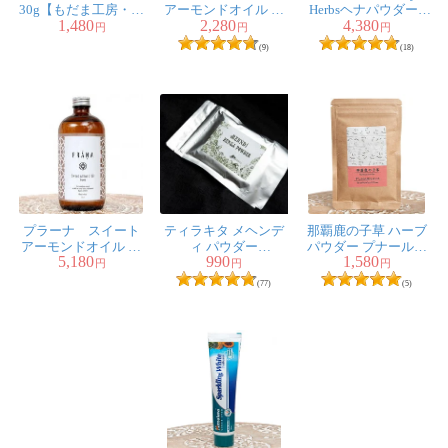
30g【もだま工房・ア
アーモンドオイル オ
Herbsヘナパウダー -
1,480
2,280
4,380
ーユルヴェーダティ
ーガニック 100ml
Sahara - モロカンヘナ
円
円
円
ー】
(9)
(18)
プラーナ スイート
ティラキタ メヘンデ
那覇鹿の子草 ハーブ
アーモンドオイル オ
ィ パウダー
パウダー プナールナ
5,180
990
1,580
ーガニック 500ml
100g[Mehndi Powder]
バ PUNARNAVA
円
円
円
30g【石垣島アーユル
(77)
(5)
ヴェーダ農園 もだま
工房】