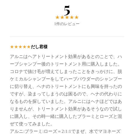
5
★
★
★
★
★
1件のレビュー
だし君様
★
★
★
★
★
アルニはヘアトリートメント効果があるとのことで、ハ
ーブシャンプー後のトリートメント用に購入しました。
コロナで抜け毛が増えてしまったことをきっかけに、脱
ケミカルシャンプーをしてハーブパウダーのシャンプー
に切り替え、ヘナのトリートメントにも興味を持ったの
ですが、染まってしまうのは困るので、ヘナの代わりに
なるものを探していました。アルニにはヘナほどではあ
りませんが、トリートメント効果があるそうなので試し
に購入し、その時一緒に購入したブラーミとローズと混
ぜて使ってみました。
アルニ:ブラーミ:ローズ＝2:1:1でまぜ、水でマヨネーズ