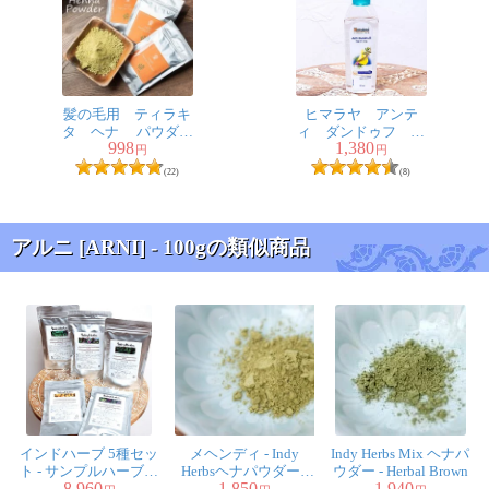
髪の毛用 ティラキ
ヒマラヤ アンテ
タ ヘナ パウダー
ィ ダンドゥフ ヘ
998
1,380
100g[HAIR Henna
ア オイル - Anti
円
円
Powder]
Dandruff Hair Oil
(22)
(8)
100ml [Himalaya
Herbals]
アルニ [ARNI] - 100gの類似商品
インドハーブ 5種セッ
メヘンディ - Indy
Indy Herbs Mix ヘナパ
ト - サンプルハーブ付
Herbsヘナパウダー -
ウダー - Herbal Brown
8,960
1,850
1,940