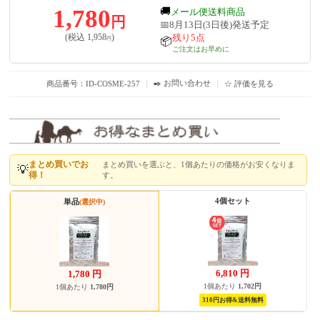
1,780
🚚
メール便送料商品
円
📅8月13日(3日後)発送予定
残り5点
(税込
1,958
)
円
📦
ご注文はお早めに
✒️ お問い合わせ
商品番号：ID-COSME-257
｜
｜
☆ 評価を見る
まとめ買いでお
まとめ買いを選ぶと、1個あたりの価格がお安くなりま
💡
得！
す。
4個セット
単品
(選択中)
6,810
円
1,780
円
1個あたり
1,702円
1個あたり
1,780円
310円お得&送料無料