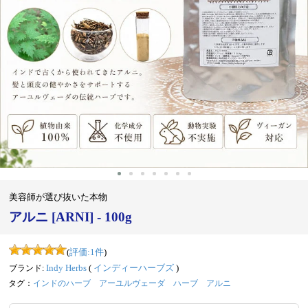
‹
›
美容師が選び抜いた本物
アルニ [ARNI] - 100g
(
評価:
1
件
)
ブランド:
Indy Herbs
(
インディーハーブズ
)
タグ：
インドのハーブ
アーユルヴェーダ
ハーブ
アルニ