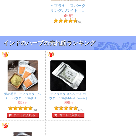
ヒマラヤ スパーク
リングホワイト は
580
みがき粉 - Sparkling
円
White Tooth Paste 80g
(51)
【Himalaya Herbals】
インドのハーブの売れ筋ランキング
髪の毛用 ティラキタ ヘ
ティラキタ メヘンディ パ
ナ パウダー 100g[HAIR
ウダー 100g[Mehndi Powder]
Henna Powder]
998
990
円
円
(22)
(77)
カートに入れる
カートに入れる