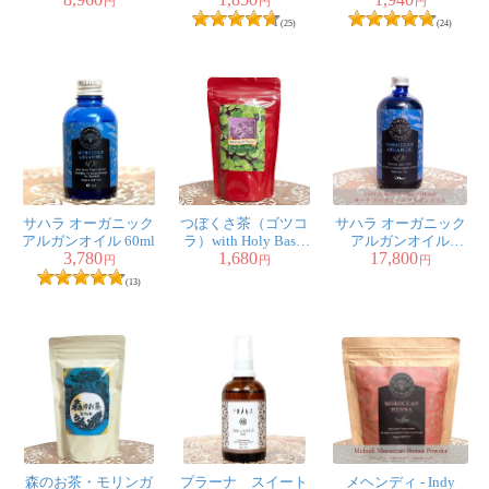
き [アルニ、ブラー
Natural
円
円
円
ミ、ローズ、アム
(25)
(24)
ラ、シカカイ 各100g]
サハラ オーガニック
つぼくさ茶（ゴツコ
サハラ オーガニック
アルガンオイル 60ml
ラ）with Holy Basil
アルガンオイル
3,780
1,680
17,800
30g【もだま工房・ア
500ml
円
円
円
ーユルヴェーダティ
(13)
ー】
森のお茶・モリンガ
プラーナ スイート
メヘンディ - Indy