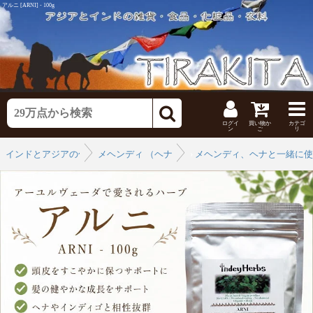
アルニ [ARNI] - 100g
ログイ
買い物か
カテゴ
ン
ご
リ
インドとアジアの化粧品
メヘンディ （ヘナタトゥー）
›
メヘンディ、ヘナと一緒に使
›