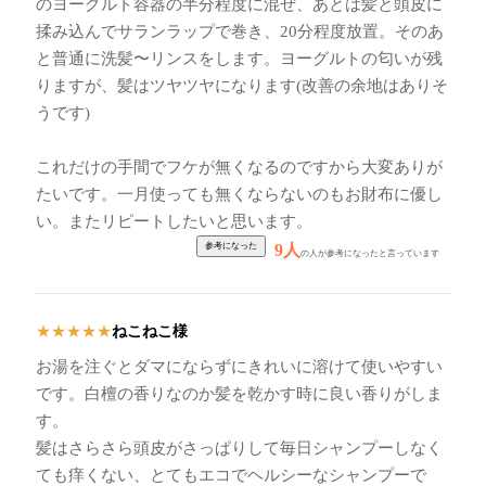
のヨーグルト容器の半分程度に混ぜ、あとは髪と頭皮に
揉み込んでサランラップで巻き、20分程度放置。そのあ
と普通に洗髪〜リンスをします。ヨーグルトの匂いが残
りますが、髪はツヤツヤになります(改善の余地はありそ
うです)
これだけの手間でフケが無くなるのですから大変ありが
たいです。一月使っても無くならないのもお財布に優し
い。またリピートしたいと思います。
9人
の人が参考になったと言っています
ねこねこ様
★
★
★
★
★
お湯を注ぐとダマにならずにきれいに溶けて使いやすい
です。白檀の香りなのか髪を乾かす時に良い香りがしま
す。
髪はさらさら頭皮がさっぱりして毎日シャンプーしなく
ても痒くない、とてもエコでヘルシーなシャンプーで