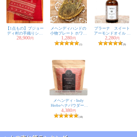
私はシシカイに混ぜてヘアケアしてます。
ギシギシせず、紙本来の自然なつややかさ、しなやかさ
が感じられるので、気に入ってます☆
2人
の人が参考になったと言っています
【1点もの】ブジョー
メヘンディハンドの
プラーナ スイート
ディ村の手織りショ
小物プレート ホワイ
アーモンドオイル オ
28,900
1,280
2,280
ール
トメタル製
ーガニック 100ml
円
円
円
(1)
(9)
だし君様
★
★
★
★
★
コロナで抜け毛が増えてしまい、頭皮に優しいと思われ
るハーブシャンプーにトライするため購入しました。
他のサイトで別のハーブミックスを購入したこともあり
ますが、こちらの方が安くて洗い上がりも良かったので
す。
併せてシカカイも購入して、髪と頭皮の汚れ具合に合わ
メヘンディ - Indy
せて洗浄力を調整しています。
Herbsヘナパウダー -
4,380
Sahara - モロカンヘナ
私は洗面器にハーブミックスとお湯を入れてかき混ぜ、
円
(18)
百均で買った小さいプラのボウルでハーブ液を頭に掛け
て使っています。泡は立たないですが、液を掛けては頭
皮をマッサージするを繰り返していると、頭皮がスッキ