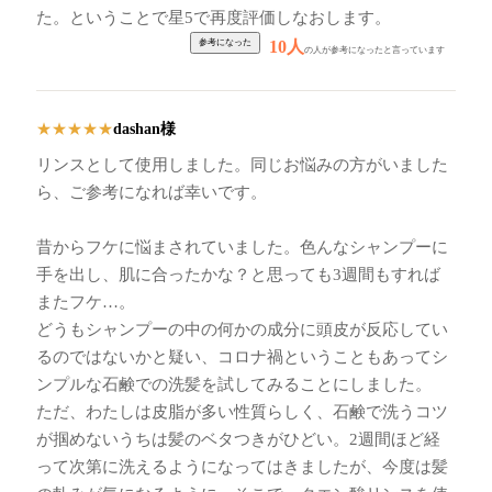
た。ということで星5で再度評価しなおします。
10人
の人が参考になったと言っています
dashan様
★
★
★
★
★
リンスとして使用しました。同じお悩みの方がいました
ら、ご参考になれば幸いです。
昔からフケに悩まされていました。色んなシャンプーに
手を出し、肌に合ったかな？と思っても3週間もすれば
またフケ…。
どうもシャンプーの中の何かの成分に頭皮が反応してい
るのではないかと疑い、コロナ禍ということもあってシ
ンプルな石鹸での洗髪を試してみることにしました。
ただ、わたしは皮脂が多い性質らしく、石鹸で洗うコツ
が掴めないうちは髪のベタつきがひどい。2週間ほど経
って次第に洗えるようになってはきましたが、今度は髪