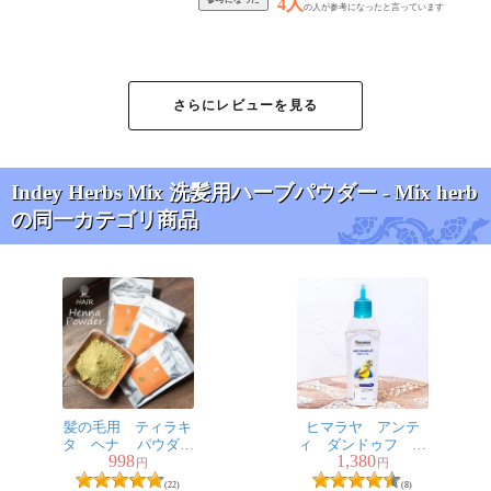
4人
の人が参考になったと言っています
smile様
★
★
★
★
★
さらにレビューを見る
アムラやシカカイがひとつにまとまってくれているので
とても便利なパウダーですね。
Indey Herbs Mix 洗髪用ハーブパウダー - Mix herb
HPに掲載されていたようにドレッシングボトルに入れて
の同一カテゴリ商品
使用しています。
ロングヘアで大4～位をお湯に溶いて使っています。
髪を洗うついでに身体もこちらで洗ってしまいますが、
肌がキュッとした肌触りになるのでお気に入りです。
3人
の人が参考になったと言っています
髪の毛用 ティラキ
ヒマラヤ アンテ
タ ヘナ パウダー
ィ ダンドゥフ ヘ
998
1,380
100g[HAIR Henna
ア オイル - Anti
円
円
ポンさん様
★
★
★
★
★
Powder]
Dandruff Hair Oil
(22)
(8)