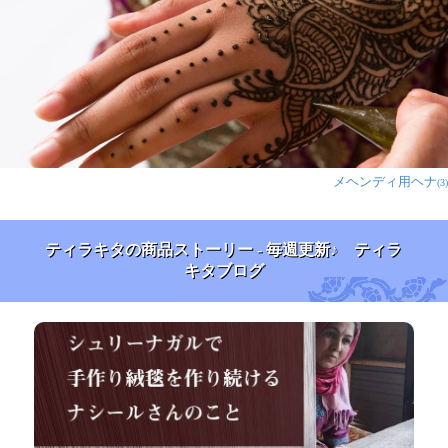
規定量の10グラムで使うとあっという間になくなるとお
もいますが、わたしはボブヘアですが200mlのお湯に小
さじ2杯弱十分効果を実感します。またリピートしま
す。
1人
の人が参考になったと言っています
メヘンディ用ヘナ
(3)
クリステン様
★
★
★
★
★
こちらはコロナ禍のころから年に数回クレンジングの意
味で使用していました。（頭皮のみでなく、目に見えな
ティラキタの商品ストーリー - 毎週更新♪ ティラ
キタブログ
い諸々のクレンジングを意図して）他店で購入していま
したが、売り切れで探していたところこちらのwebサイ
トで見つけました。
やっぱり良いです。頭部はもちろん、気持ちもすっきり
します。私の使い方は、まずお湯で十分洗髪した後、
100均店舗で購入したドレッシングボトルにセットし
て、少量づつ頭にかけながら、マッサージするようにし
て使っています。すすぎもしっかりしているつもりです