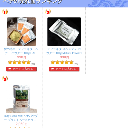
ヘナの売れ筋ランキング
リして髪もキュッと引き締まるのが分かります。洗い流
しも粉が残ったりせず、すぐに流せますし、乾かすとサ
ラサラになって、今まで高めのシャンプーを使っていま
したが、こちらの方が断然仕上がりは良いです。気にな
っていた抜け毛も減ったような気がするので、禿げずに
済んで一安心しました。パウダーを溶かしたり手間はあ
りますが、もう普通のシャンプーにはも取れませんの
髪の毛用 ティラキタ ヘ
ティラキタ メヘンディ パ
ナ パウダー 100g[HAIR
ウダー 100g[Mehndi Powder]
で、リピートしていきたいと思います。
Henna Powder]
998
990
円
円
1人
の人が参考になったと言っています
(22)
(77)
カートに入れる
カートに入れる
ゆかぱん様
★
★
★
★
★
これ、普通にリンスとして使ったりしていたのですが、
あんまり効果を感じなくて、しばらく使っていませんで
した。
ヘナ染めするときになんとなく思い出して大さじ三くら
Indy Herbs Mix ヘナパウダ
ー プラントベースカラー -
い追加して入れて染めてみたら、今だかつてないくらい
2,060
ナチュラルブラウン 100g
円