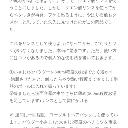
の軋みが気になるように。そこで、クエン酸リンスを使
うことにしました。しかし、クエン酸リンスを使ってか
らベタつきが再発。フケも出るように。やはり石鹸もダ
メか…と思っていた矢先に見つけたのがこの商品でし
た。
これをリンスとして使うようになってから、ぴたりとフ
ケが出なくなりました。本当に驚きです。ただ、使い方
にはコツがあるので個人的な使用法を書いておきます。
①小さじ1のパウダーを300ml程度のお湯でよく溶かす
(沸騰させたあと、触ったらやや熱い程度まで冷まして耐
熱のボトルに入れて振っています)
②冷ましたら洗面容器の中でさらに薄め(500ml程度お湯
を足しています)リンスとして髪にかける
※1週間に一回程度、ヨーグルトヘアパックにも使ってい
ます。パウダー小さじ1と大さじ2程度のハチミツを市販