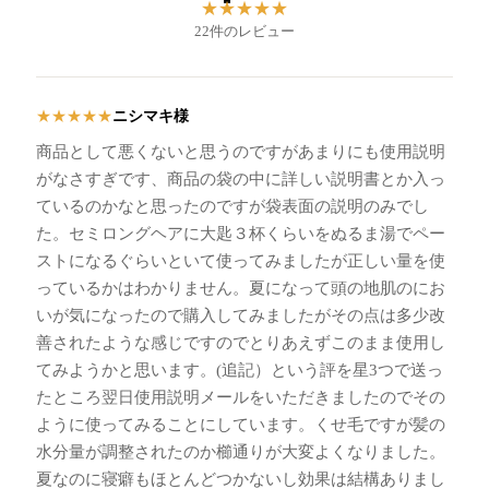
★
★
★
★
★
22件のレビュー
ニシマキ様
★
★
★
★
★
商品として悪くないと思うのですがあまりにも使用説明
がなさすぎです、商品の袋の中に詳しい説明書とか入っ
ているのかなと思ったのですが袋表面の説明のみでし
た。セミロングヘアに大匙３杯くらいをぬるま湯でペー
ストになるぐらいといて使ってみましたが正しい量を使
っているかはわかりません。夏になって頭の地肌のにお
いが気になったので購入してみましたがその点は多少改
善されたような感じですのでとりあえずこのまま使用し
てみようかと思います。(追記）という評を星3つで送っ
たところ翌日使用説明メールをいただきましたのでその
ように使ってみることにしています。くせ毛ですが髪の
水分量が調整されたのか櫛通りが大変よくなりました。
夏なのに寝癖もほとんどつかないし効果は結構ありまし