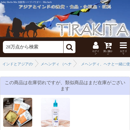
Indey Herbs Mix 洗髪用ハーブパウダー - Mix herb
ログイ
買い物か
カテゴ
ン
ご
リ
インドとアジアの化粧品
メヘンディ （ヘナタトゥー）
›
メヘンディ、ヘナと一緒に使
›
この商品は在庫切れですが、類似商品はまだ在庫がござい
ます