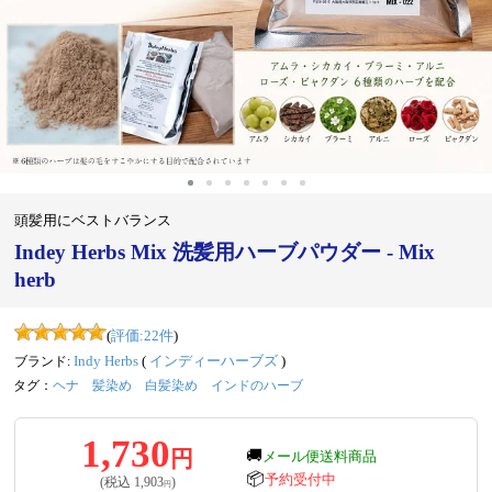
頭髪用にベストバランス
Indey Herbs Mix 洗髪用ハーブパウダー - Mix
herb
(
評価:
22
件
)
ブランド:
Indy Herbs
(
インディーハーブズ
)
タグ：
ヘナ
髪染め
白髪染め
インドのハーブ
1,730
円
🚚
メール便送料商品
📦
予約受付中
(税込
1,903
)
円