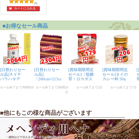
ツヤツヤに仕上がりました！
(5)
推奨している使い方ではないですが、ぜひ試してほしい
カートに入れる
です。
1人
の人が参考になったと言っています
麦様
★
★
★
★
★
今まで使っていたどんなシャンプーより頭髪、頭皮の調
子が良くなりました。
長年湯シャンや自然派シャンプーなど試してきました
が、ベタつき、きしみ、痒みなどに悩まされ、まあでも
市販のシャンプーは使いたくないのだから仕方ないと諦
めていました。
こちらで洗髪したところいつもストレスに感じていた洗
ってる最中の髪の絡まりが皆無で驚きました。水でさっ
■他にもこの様な商品がございます
と流すだけで洗い残しの気持ち悪さも感じないし、髪も
乾きやすくなったように思います。
次の朝も絡まずサラサラだし、大満足です。