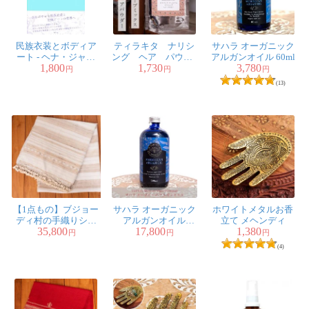
夏は使用するとさっぱりします。頭皮の他に余ったら全
身に塗ります。子供も好きで一緒に使っています。
欠かせません。友達にも紹介して喜ばれました。
民族衣装とボディア
ティラキタ ナリシ
サハラ オーガニック
ート - ヘナ・ジャグ
ング ヘア パウダ -
アルガンオイル 60ml
2人
の人が参考になったと言っています
1,800
1,730
3,780
ア・グリッター
Thriphala Choornam
円
円
円
35g
(13)
Ayako様
★
★
★
★
★
湯シャンのベタつきをどうにかしたくて、こちらを購入
してみましたが、予想以上の仕上がりに満足です
パウダーだけでこんなにサラサラになるとは驚きです
自然成分だけなので安心ですし、当面こちらを使ってい
きたいと思ってます
【1点もの】ブジョー
サハラ オーガニック
ホワイトメタルお香
素敵な商品をありがとうございました
ディ村の手織りショ
アルガンオイル
立て メヘンディ
35,800
17,800
1,380
ール
500ml
円
円
円
2人
の人が参考になったと言っています
(4)
lily様
★
★
★
★
★