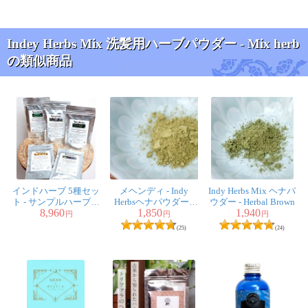
100ml [Himalaya
以前アムラが毒素を取り除くのに良いと聞いて単品で使
Herbals]
ったのですが、案外使いづらくて続かなかったので、こ
Indey Herbs Mix 洗髪用ハーブパウダー - Mix herb
ちらをためしてみました。
の類似商品
ドレッシングボトルに適当に粉を入れ、適当に水とポッ
トのお湯を入れるだけ。簡単なのが良いですね。
乾いた地肌にかけてゴシゴシ揉み込んで、暫し時間をお
いてから洗う。
洗った後は乾きが早いです。以前はなかなか乾かずドラ
イヤーが嫌いな程だったので、この点は嬉しいです
2人
インドハーブ 5種セッ
メヘンディ - Indy
Indy Herbs Mix ヘナパ
の人が参考になったと言っています
ト - サンプルハーブ付
Herbsヘナパウダー -
ウダー - Herbal Brown
8,960
1,850
1,940
き [アルニ、ブラー
Natural
円
円
円
ミ、ローズ、アム
(25)
(24)
ラ、シカカイ 各100g]
コヨーテ様
★
★
★
★
★
シャンプーを使わなくなって時々ベタつきが気になり、
頭皮によいハーブのシャンプーがないか探していまし
た。とてもいいです。