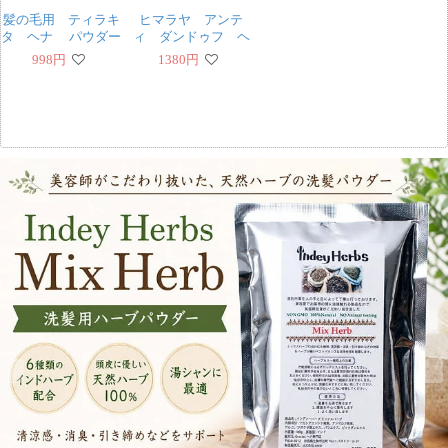
髪の毛用 ティラキ
ヒマラヤ アンテ
タ ヘナ パウダー
ィ ダンドゥフ ヘ
100g[HAIR Henna
ア オイル - Anti
998
円
1380
円
Powder]
Dandruff Hair Oil
100ml [Himalaya
Herbals]
‹
›