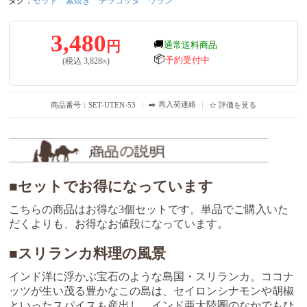
タグ：
セット
素焼き
テラコッタ
ワラン
3,480
円
🚚
通常送料商品
📦
予約受付中
(税込
3,828
)
円
✒️ 再入荷連絡
商品番号：SET-UTEN-53
｜
｜
☆ 評価を見る
■セットでお得になっています
こちらの商品はお得な3個セットです。単品でご購入いた
だくよりも、お得なお値段になっています。
■スリランカ料理の風景
インド洋に浮かぶ宝石のような島国・スリランカ。ココナ
ッツが生い茂る豊かなこの島は、セイロンシナモンや胡椒
といったスパイスも産出し、インド亜大陸圏のなかでもひ