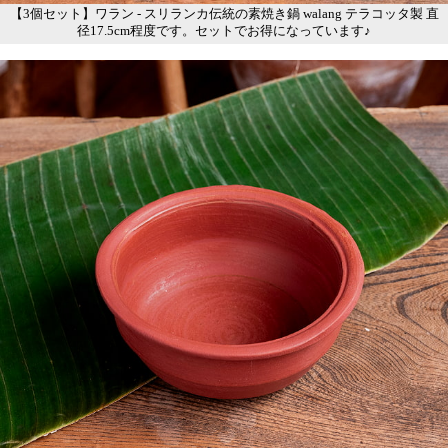
【3個セット】ワラン - スリランカ伝統の素焼き鍋 walang テラコッタ製 直
径17.5cm程度です。セットでお得になっています♪