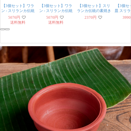
【3個セット】ワラ
【3個セット】ワラ
【3個セット】スリ
【3個セ
ン - スリランカ伝統
ン - スリランカ伝統
ランカ伝統の素焼き
皿 スリ
の素焼き鍋 取っ手付
の素焼き鍋 取っ手付
小皿 テラコッタ製
素焼き食
5076
円
5070
円
2370
円
3990
き walang テラコッ
き walang テラコッ
直径：16cm程度
レート 
送料無料
送料無料
タ製 直径：18cm程
タ製 直径：20.5cm
直径：20
度
程度