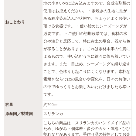
地の小さい穴に染み込みますので、合成洗剤類の
使用はお控えください。 ・素焼きの生地に油が
ある程度染み込んだ状態で、ちょうどよくお使い
おことわり
頂ける食器です。 ・使い始めにシーズニングが
必要です。 ・ご使用の初期段階では、食材の水
分や油分と反応して、特に赤土の場合、器から色
が移ることがあります。これは素材本来の性質に
よるもので、使い込むうちに徐々に落ち着いてい
きます。また、目止め、シーズニングを繰り返す
ことで、色移りも起こりにくくなります。素朴な
素焼きならではの風合いや変化を、日々のお使い
の中でゆっくりとお楽しみいただけましたら幸い
です。
容量
約700cc
原産国／製造国
スリランカ
こちらの商品は、スリランカのハンドメイド品の
ため、ゆがみ・個体差・多少のカケ・気泡・ひび
割れなどがあります。手作り品の特性としてお楽