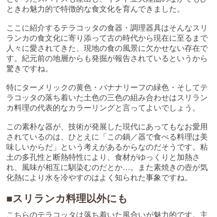
ときわ魅力的で特徴的な食文化を育んできました。
ここに紹介するテラコッタの食器・調理器具はそんなスリ
ランカの食文化に寄り添って古の時代から現在に至るまで
人々に愛されてきた、現地の食の風景に欠かせない存在で
す。紀元前の地層からも発掘が報告されているというから
驚きですね。
特にターメリックの黄色・バナナリーフの緑色・そしてテ
ラコッタの落ち着いた土色の三色の組み合わせはスリラン
カ料理の代表的なカラーリングと言ってよいでしょう。
この素朴な器が、技術が発展した現代にあってもなお愛用
されているのは、ひとえに「この鍋／器で食べる料理は美
味しいからだ」という考えがあるからなのだそうです。粘
土の多孔性と断熱特性により、食材がゆっくりと加熱さ
れ、風味が相互に馴染むのだとか…。また素焼きの壺が気
化熱により水を冷やすのはよく知られた事象ですね。
■スリランカ料理以外にも
こちらのテラコッタは落ち着いた風合いが魅力的です。主