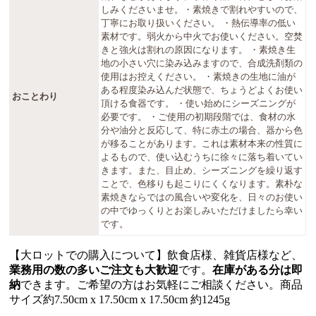
しみくださいませ。・素焼きで割れやすいので、
丁寧にお取り扱いください。 ・熱伝導率の低い
素材です。弱火から中火でお使いください。空焚
きと強火は割れの原因になります。 ・素焼き生
地の小さい穴に染み込みますので、合成洗剤類の
使用はお控えください。 ・素焼きの生地に油が
ある程度染み込んだ状態で、ちょうどよくお使い
おことわり
頂ける食器です。 ・使い始めにシーズニングが
必要です。 ・ご使用の初期段階では、食材の水
分や油分と反応して、特に赤土の場合、器から色
が移ることがあります。これは素材本来の性質に
よるもので、使い込むうちに徐々に落ち着いてい
きます。また、目止め、シーズニングを繰り返す
ことで、色移りも起こりにくくなります。素朴な
素焼きならではの風合いや変化を、日々のお使い
の中でゆっくりとお楽しみいただけましたら幸い
です。
【大ロットでの購入について】飲食店様、雑貨店様など、
業務用の数の多いご注文も大歓迎
です。
在庫がある分は即
納
できます。ご希望の方はお気軽にご相談ください。商品
サイズ約7.50cm x 17.50cm x 17.50cm 約1245g