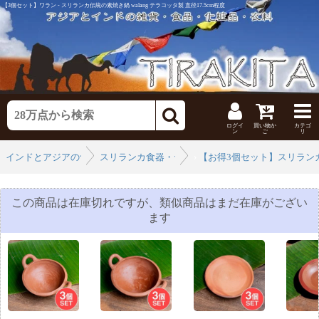
【3個セット】ワラン - スリランカ伝統の素焼き鍋 walang テラコッタ製 直径17.5cm程度
ログイ
買い物か
カテゴ
ン
ご
リ
インドとアジアの食器・うつわ
スリランカ食器・テラコッタ
›
【お得3個セット】スリランカ
›
この商品は在庫切れですが、類似商品はまだ在庫がござい
ます