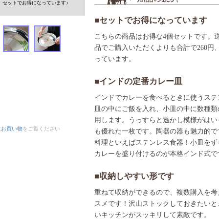
です。セットでお得になっています♪
■セットでお得になっています
こちらの商品はお得な4個セットです。
品でご購入いただくよりも合計で260円
っています。
■インドの定番カレー皿
インドでカレーを食べるときに使うステ
皿の中にご飯を入れ、小皿の中に数種類
用します。うっすらと透かし模様がはい
にお買い物
をご覧ください
も優れた一枚です。陶器の器も魅力的で
料理といえばステンレス食器！小皿をず
カレーを盛り付けるのが本格インド式で
■収納しやすい形です
重ねて収納ができるので、複数購入を考
スメです！沢山ストックしておきたいと
いキッチンがスッキリして素敵です。