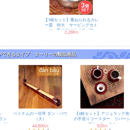
【3個セット】重ねられるカレ
ー皿 特大 サービングカト
リ 取り分けサイズ〔約
2,288
円
16.5cm×約6cm 約900ml〕
重ね収納ができるタイプ ターリーの類似商品
イル
ベトナムの一弦琴 ダン・バウ
【4枚セット】アジュラック布
ラン
（大）
の手造りコースター リバー
ンド
ブル サークル
44,800
920
円
円