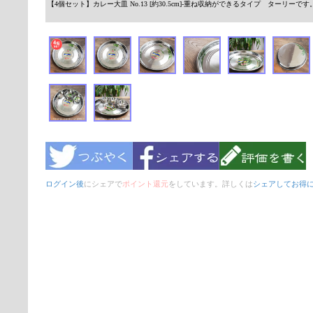
【4個セット】カレー大皿 No.13 [約30.5cm]-重ね収納ができるタイプ ターリー
ログイン後
にシェアで
ポイント還元
をしています。詳しくは
シェアしてお得