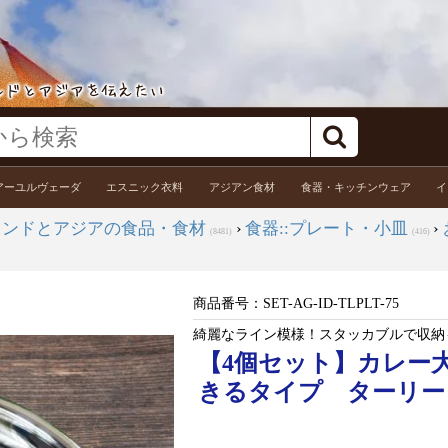
アーユルヴェーダ
エスニック衣料
アジアン食材
食器・キッチンウェア
イ
インドとアジアの食品・食材
›
食器::プレート・小皿
›
(8481)
(416)
商品番号：
SET-AG-ID-TLPLT-75
綺麗なライン模様！スタッカブルで収納
【4個セット】カレー大皿 N
きるタイプ ターリー