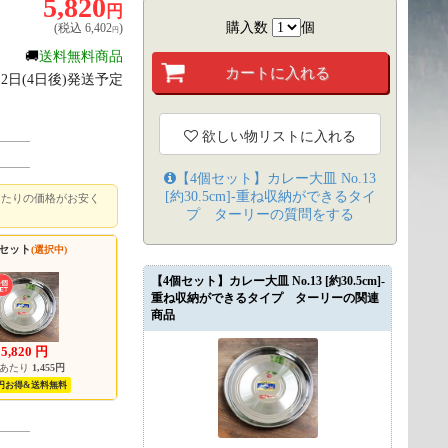
5,820
円
購入数
個
(税込
6,402
)
円
🚚
送料無料商品
月12日(4日後)発送予定
欲しい物リストに入れる
【4個セット】カレー大皿 No.13
[約30.5cm]-重ね収納ができるタイ
あたりの価格がお安く
プ ターリー
の質問をする
個セット
(選択中)
【4個セット】カレー大皿 No.13 [約30.5cm]-
重ね収納ができるタイプ ターリーの関連
商品
5,820
円
個あたり
1,455円
0円お得&送料無料