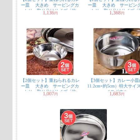
ー皿 大きめ サービングカ
ー皿 大きめ サービン
トリ 取り分けサイズ〔約
トリ 取り分けサイズ〔
1,136
1,368
円
円
13.7cm×約4.7cm 約500ml〕
14.7cm×約5.1cm 約600m
【2個セット】重ねられるカレ
【3個セット】カレー小皿
ー皿 大きめ サービングカ
11.2cm×約5cm）特大サイ
トリ 取り分けサイズ〔約
イスボウル
1,007
1,683
円
円
12.8cm×約4.6cm 約400ml〕