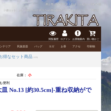
商品数:28万アイテム以上 レビュー:
83747件
【4個セット】カレー大皿 No.13 [約30.5cm]-重ね収納ができるタイプ ターリー 通販店
閲覧履歴
ログイン
お買物案内
買い物かご
ンテリア
民族楽器
バッグ
ヨガ
お香
アクセ
印刷物
お得なセット商品
(416)
在庫：
小
も便利
o.13 [約30.5cm]-重ね収納がで