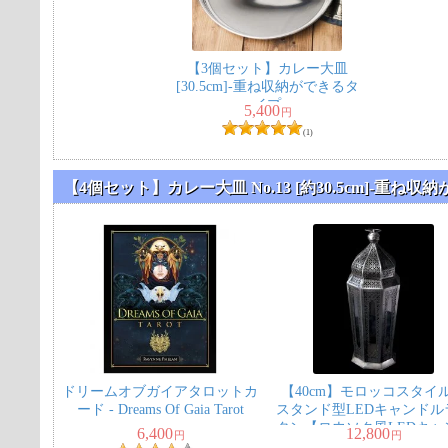
【3個セット】カレー大皿
[30.5cm]-重ね収納ができるタ
イプ
5,400
円
(1)
【4個セット】カレー大皿 No.13 [約30.5cm]-
ドリームオブガイアタロットカ
【40cm】モロッコスタ
ード - Dreams Of Gaia Tarot
スタンド型LEDキャンドル
タン【ロウソク風LEDキャ
6,400
12,800
円
円
ル付き】