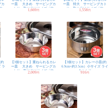
グカ
ー皿 大きめ サービングカ
ー皿 特大 サービングカト
約
トリ 取り分けサイズ〔約
リ 取り分けサイズ〔約
1,669
1,558
円
円
l〕
13.7cm×約4.7cm 約500ml〕
16.5cm×約6cm 約900ml〕
(約
【3個セット】重ねられるカレ
【3個セット】カレー小皿(約
ズ ラ
ー皿 大きめ サービングカ
6.9cm×約3.5cm）小サイズ ラ
トリ 取り分けサイズ〔約
タカトリ
2,009
916
円
円
14.7cm×約5.1cm 約600ml〕