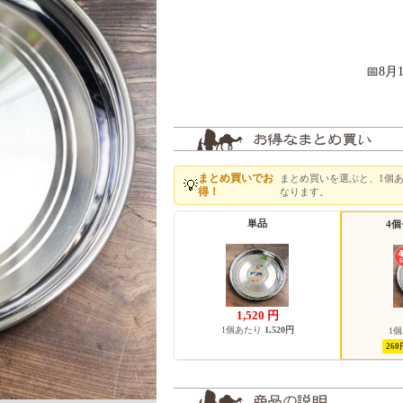
📅8
まとめ買いでお
まとめ買いを選ぶと、1個
💡
得！
なります。
単品
4
1,520
円
1個あたり
1,520円
1
26