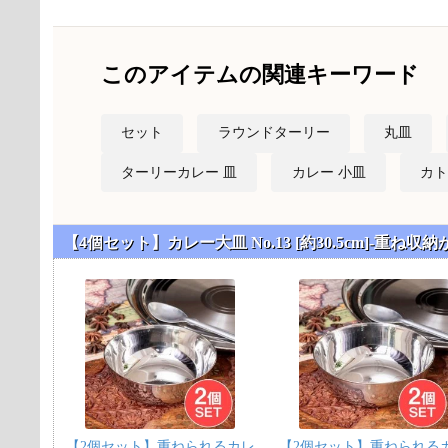
このアイテムの関連キーワード
セット
ラウンドターリー
丸皿
ターリーカレー 皿
カレー 小皿
カト
【4個セット】カレー大皿 No.13 [約30.5cm]-
【2個セット】重ねられるカレ
【2個セット】重ねられる