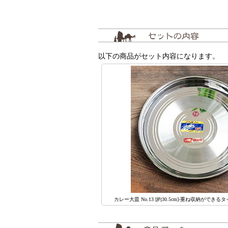
以下の商品がセット内容になります。
カレー大皿 No.13 [約30.5cm]-重ね収納ができる