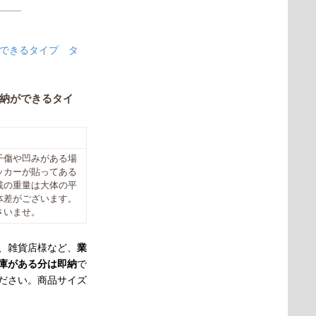
収納ができるタイプ タ
重ね収納ができるタイ
干傷や凹みがある場
ッカーが貼ってある
載の重量は大体の平
体差がございます。
さいませ。
、雑貨店様など、
業
庫がある分は即納
で
ださい。商品サイズ