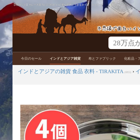
【4個セット】カレー大皿 No.13 [約30.5cm]-重ね収納ができるタイプ ターリー
今日のセール
インドとアジア雑貨
布とファブリック
化粧品・
インドとアジアの雑貨 食品 衣料 - TIRAKITA
›
(6953)