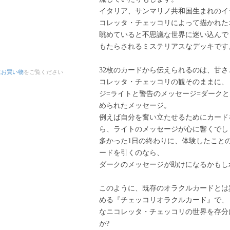
イタリア、サンマリノ共和国生まれのイ
コレッタ・チェッコリによって描かれた
眺めていると不思議な世界に迷い込んで
もたらされるミステリアスなデッキです
32枚のカードから伝えられるのは、甘
にお買い物
をご覧ください
コレッタ・チェッコリの観そのままに、
ジ=ライトと警告のメッセージ=ダークと
められたメッセージ。
例えば自分を奮い立たせるためにカード
ら、ライトのメッセージが心に響くでし
多かった1日の終わりに、体験したこと
ードを引くのなら、
ダークのメッセージが助けになるかもし
このように、既存のオラクルカードとは
める『チェッコリオラクルカード』で、
なニコレッタ・チェッコリの世界を存分
か?