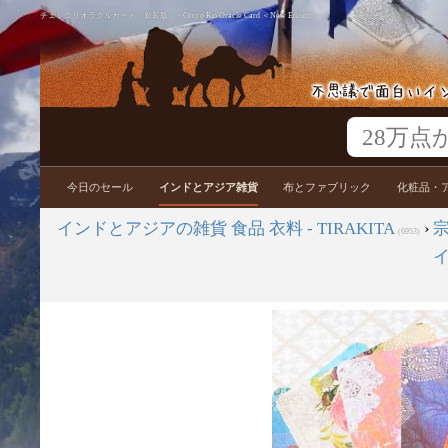
チェッコリオラクルカード〈新装版〉 - Cecco Rio Oracle Card ＜New Edition＞
今日のセール
インドとアジア雑貨
布とファブリック
化粧品・
インドとアジアの雑貨 食品 衣料 - TIRAKITA
›
(6953)