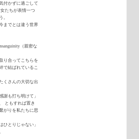
気付かずに過ごして
少女たちが表情一つ
う。
今までとは違う世界
guinity（親密な
取り合ってこちらを
絆で結ばれているこ
たくさんの大切な出
感謝も打ち明けて」
、 ともすれば置き
繋がりを私たちに思
はひとりじゃない」
。