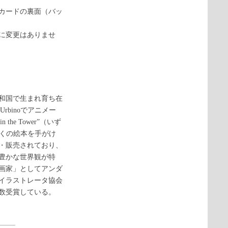
カードの裏面（バッ
に変更はありませ
和国で生まれ育ち在
of Urbinoでアニメー
in the Tower”（いず
ど数多くの絵本を手がけ
・販売されており、
豊かな世界観が特
本画家」としてアンダ
イラストレータ協会
数受賞している。