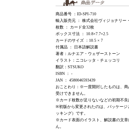
商品番号 ：ID-SPI-710
輸入販売元 ： 株式会社ヴィジョナリー
枚数 ： カード全32枚
ボックス寸法 ： 10.8×7.7×2.5
カードのサイズ ：10.5 × 7
付属品 ： 日本語解説書
著者：ルナエア・ウェザーストーン
イラスト：ニコレッタ・チェッコリ
翻訳：STSUKO
ISBN ： -
JAN ： 4580046593439
おことわり：※一度開封したものは、商
受けできません。
※カード枚数が足りないなどの初期不良
※初版から変更されたのは、パッケージ
ッキング）です。
※カード表面のイラスト、解説書の文章
ん。