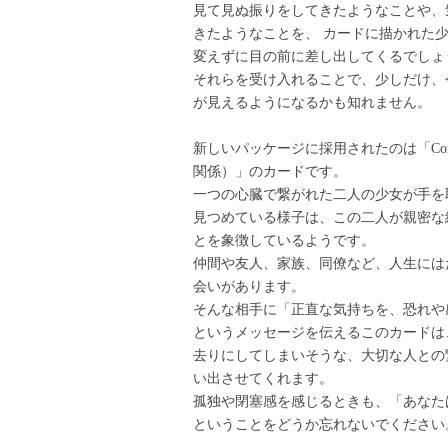
見て見ぬ振りをしてきたようなことや、
きたようなことを、 カードに描かれた
変えずに目の前に差し出してくるでしょ
それらを受け入れることで、少しだけ、
が見えるようになるかも知れません。
新しいパッケージに採用されたのは「Consan
関係）」のカードです。
一つの心臓で繋がれた二人の少女が手を
見つめている様子は、この二人が親密な
とを象徴しているようです。
仲間や友人、家族、同僚など、人生には
会いがあります。
そんな相手に「正直な気持ちを、恐れや
というメッセージを伝えるこのカードは
去りにしてしまいそうな、大切な人との
い出させてくれます。
孤独や閉塞感を感じるときも、「あなた
ということをどうか忘れないでください