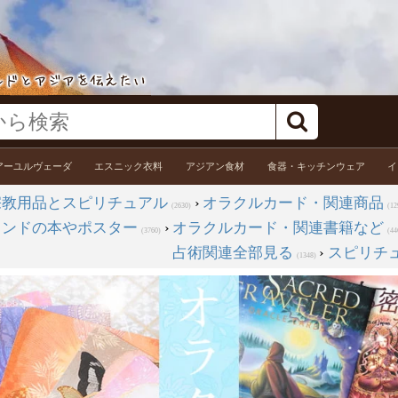
アーユルヴェーダ
エスニック衣料
アジアン食材
食器・キッチンウェア
イ
宗教用品とスピリチュアル
›
オラクルカード・関連商品
(2630)
(12
インドの本やポスター
›
オラクルカード・関連書籍など
(3760)
(44
占術関連全部見る
›
スピリチ
(1348)