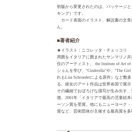
初版から変更されたのは、パッケージと
キング）です。
カード表面のイラスト、解説書の文章
ん。
■著者紹介
★イラスト：ニコレッタ・チェッコリ
周囲をイタリアに囲まれたサンマリノ共
住のアーティスト。 the Institute of Art 
ショんを学び、“Cinderella”や、”The Girl 
れもLisa Schroederによる原作）な
る。彼女のアート作品は世界各国で展示
その繊細でおぼろげな描写が生み出す、
徴。2001年「イタリアで最高の児童絵
ーソン賞を受賞。他にもニューヨーク・
賞など、芸術団体が主催する最高賞を多