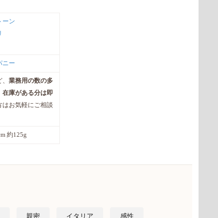
トーン
リ
パニー
ど、
業務用の数の多
。
在庫がある分は即
方はお気軽にご相談
0cm 約125g
親密
イタリア
感性