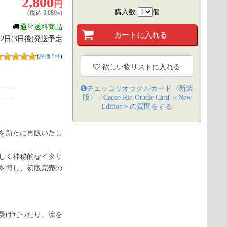
2,800
円
購入数
個
(税込
3,080
)
円
🚚
通常送料商品
月12日(3日後)発送予定
(
評価:5件
)
欲しい物リストに入れる
チェッコリオラクルカード〈新装
版〉 - Cecco Rio Oracle Card ＜New
Edition＞
の質問をする
を新たに再販いたし
らしく神秘的なイタリ
を博し、初版完売の
憂げだったり、涙を