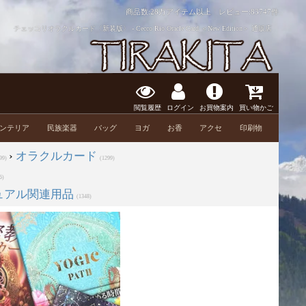
商品数:28万アイテム以上 レビュー:
83747件
チェッコリオラクルカード〈新装版〉 - Cecco Rio Oracle Card ＜New Edition＞ 通販店
閲覧履歴
ログイン
お買物案内
買い物かご
ンテリア
民族楽器
バッグ
ヨガ
お香
アクセ
印刷物
›
オラクルカード
99)
(1299)
6)
ュアル関連用品
(1348)