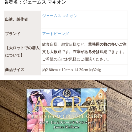
著者名：ジェームス マキオン
ジェームス マキオン
出演、製作者
ブランド
アートビーング
飲食店様、雑貨店様など、
業務用の数の多いご注
【大ロットでの購入
文も大歓迎
です。
在庫がある分は即納
できます。
について】
ご希望の方はお気軽にご相談ください。
商品サイズ
約2.80cm x 10cm x 14.20cm 約324g