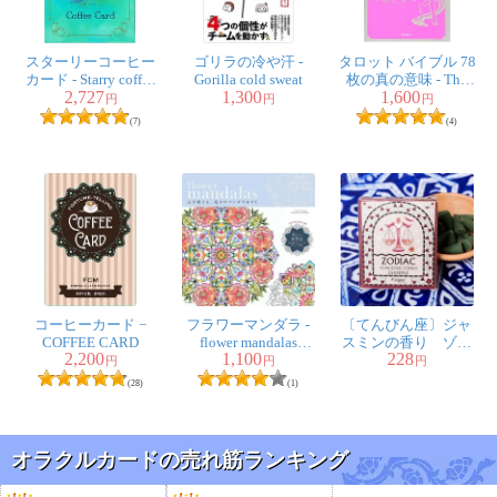
スターリーコーヒー
ゴリラの冷や汗 -
タロット バイブル 78
カード - Starry coffee
Gorilla cold sweat
枚の真の意味 - The
2,727
1,300
1,600
card
true meaning of 78
円
円
円
tarot bibles
(7)
(4)
コーヒーカード −
フラワーマンダラ -
〔てんびん座〕ジャ
COFFEE CARD
flower mandalas
スミンの香り ゾデ
2,200
1,100
228
Coloring mandala of
ィアック 黄道十二
円
円
円
flowers to prepare your
星座のコーン香
(28)
(1)
heart
オラクルカードの売れ筋ランキング