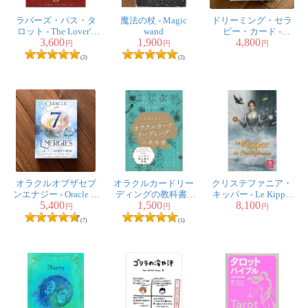
ラバーズ・パス・タ
魔法の杖 - Magic
ドリーミング・セラ
ロット - The Lover's
wand
ピー・カード -
3,600
1,900
4,800
Path Tarot
Dreaming Therapy
円
円
円
Card
(2)
(2)
オラクルオブザセブ
オラクルカードリー
クリステファニア・
ンエナジー - Oracle of
ディングの教科書 -
キッパー - Le Kipper
5,400
1,500
8,100
the Seven Energy
The easiest Oracle card
De Christephania
円
円
円
reading textbook
(7)
(1)