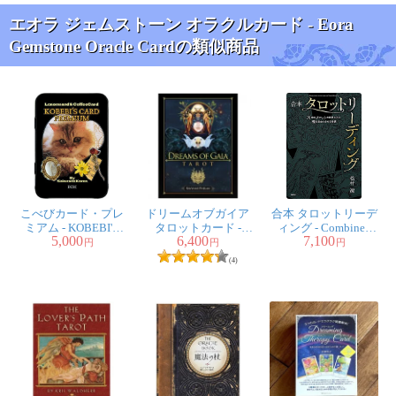
エオラ ジェムストーン オラクルカード - Eora
Gemstone Oracle Cardの類似商品
こべびカード・プレ
ドリームオブガイア
合本 タロットリーデ
ミアム - KOBEBI'S
タロットカード -
ィング - Combined
5,000
6,400
7,100
CARD PREMIUM
Dreams Of Gaia Tarot
Tarot Reading
円
円
円
(4)