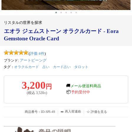
リスタルの世界を探求
エオラ ジェムストーン オラクルカード - Eora
Gemstone Oracle Card
(
評価:
4
件
)
ブランド:
アートビーング
タグ：
オラクルカード
占い
カード占い
タロット
3,200
円
🚚
メール便送料商品
📦
予約受付中
(税込
3,520
)
円
✒️ 再入荷連絡
商品番号：ID-SPI-49
｜
｜
☆ 評価を見る