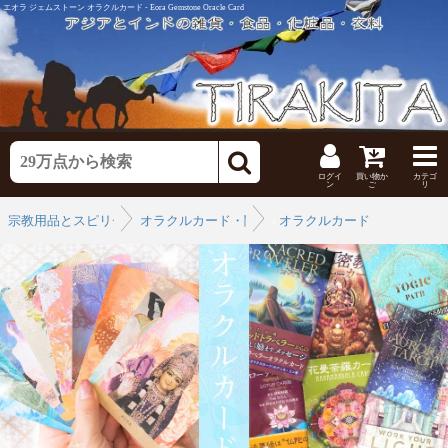
エオラ ジェムストーン オラクルカード - Eora Gemstone Oracle Card
ログイ
買い物か
カテゴ
ン
ご
リ
宗教用品とスピリチュアル
オラクルカード・関連商品
›
オラクルカード
›