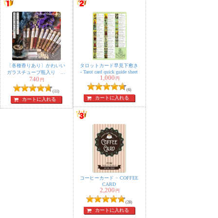
〔各種香りあり〕かわいい
タロットカード早見下敷き
‐ Tarot card quick guide sheet
ガラスチューブ瓶入り 樹
1,000
740
円
脂香 ハーブ香 レジンイ
円
ンセンス 自然由来の豊か
(6)
(11)
な香り オラクルカードな
カートに入れる
カートに入れる
どのスマッジングにも
コーヒーカード − COFFEE
CARD
2,200
円
(28)
カートに入れる