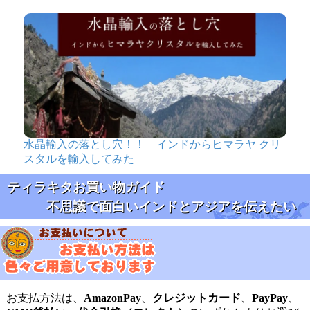
水晶輸入の落とし穴！！ インドからヒマラヤ クリ
スタルを輸入してみた
ティラキタお買い物ガイド
不思議で面白いインドとアジアを伝えたい
お支払方法は、
AmazonPay
、
クレジットカード
、
PayPay
、