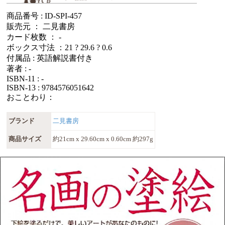
商品番号 : ID-SPI-457
販売元 ： 二見書房
カード枚数 ： -
ボックス寸法 ：21 ? 29.6 ? 0.6
付属品 : 英語解説書付き
著者 : -
ISBN-11 : -
ISBN-13 : 9784576051642
おことわり：
ブランド
二見書房
商品サイズ
約21cm x 29.60cm x 0.60cm 約297g