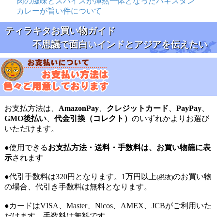
肉の滋味とスパイスが渾然一体となったパキスタン
カレーが旨い件について
ティラキタお買い物ガイド
不思議で面白いインドとアジアを伝えたい
お支払方法は、
AmazonPay
、
クレジットカード
、
PayPay
、
GMO後払い
、
代金引換（コレクト）
のいずれかよりお選び
いただけます。
●使用できる
お支払方法・送料・手数料は、お買い物籠に表
示
されます
●代引手数料は320円となります。1万円以上
のお買い物
(税抜)
の場合、代引き手数料は無料となります。
●カードはVISA、Master、Nicos、AMEX、JCBがご利用いた
だけます。手数料は無料です。