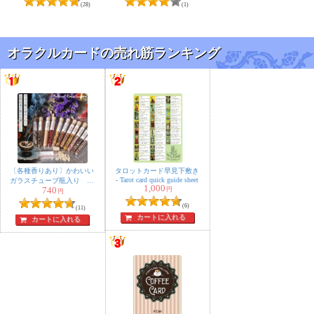
flowers to prepare your
星座のコーン香
(28)
(1)
heart
オラクルカードの売れ筋ランキング
〔各種香りあり〕かわいい
タロットカード早見下敷き
‐ Tarot card quick guide sheet
ガラスチューブ瓶入り 樹
1,000
740
円
脂香 ハーブ香 レジンイ
円
ンセンス 自然由来の豊か
(6)
(11)
な香り オラクルカードな
カートに入れる
カートに入れる
どのスマッジングにも