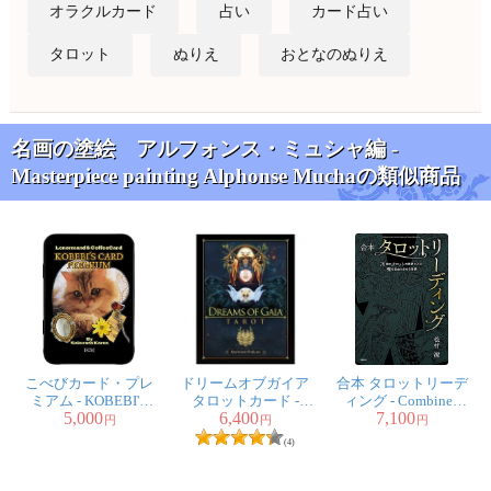
オラクルカード
占い
カード占い
タロット
ぬりえ
おとなのぬりえ
名画の塗絵 アルフォンス・ミュシャ編 -
Masterpiece painting Alphonse Muchaの類似商品
こべびカード・プレ
ドリームオブガイア
合本 タロットリーデ
ミアム - KOBEBI'S
タロットカード -
ィング - Combined
5,000
6,400
7,100
CARD PREMIUM
Dreams Of Gaia Tarot
Tarot Reading
円
円
円
(4)