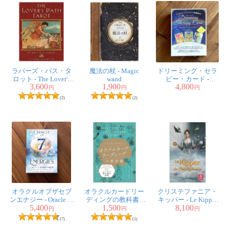
ラバーズ・パス・タ
魔法の杖 - Magic
ドリーミング・セラ
ロット - The Lover's
wand
ピー・カード -
3,600
1,900
4,800
Path Tarot
Dreaming Therapy
円
円
円
Card
(2)
(2)
オラクルオブザセブ
オラクルカードリー
クリステファニア・
ンエナジー - Oracle of
ディングの教科書 -
キッパー - Le Kipper
5,400
1,500
8,100
the Seven Energy
The easiest Oracle card
De Christephania
円
円
円
reading textbook
(7)
(1)