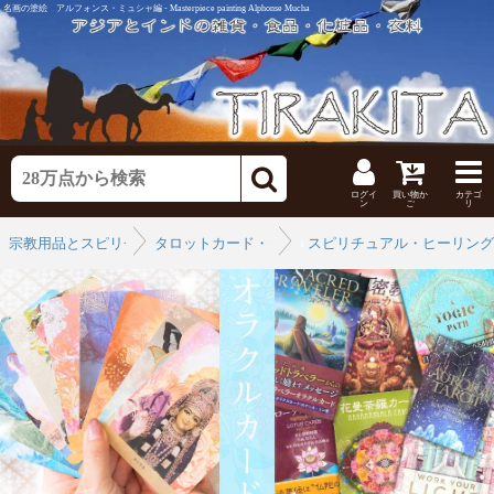
名画の塗絵 アルフォンス・ミュシャ編 - Masterpiece painting Alphonse Mucha
ログイ
買い物か
カテゴ
ン
ご
リ
宗教用品とスピリチュアル
タロットカード・タロット解説書
›
スピリチュアル・ヒーリング
›