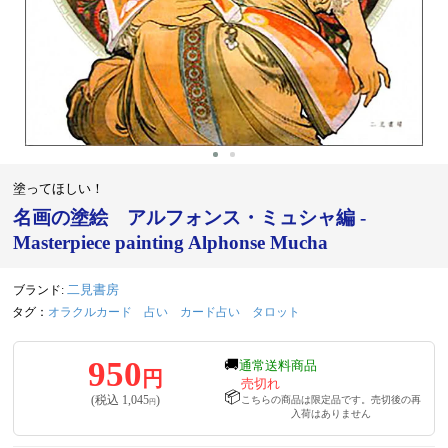
塗ってほしい！
名画の塗絵 アルフォンス・ミュシャ編 -
Masterpiece painting Alphonse Mucha
ブランド:
二見書房
タグ：
オラクルカード
占い
カード占い
タロット
950
🚚
通常送料商品
円
売切れ
📦
(税込
1,045
)
こちらの商品は限定品です。売切後の再
円
入荷はありません