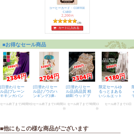
コーヒーカード − COFFEE
CARD
2,200
円
(28)
カートに入れる
■他にもこの様な商品がございます