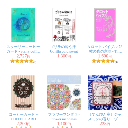
スターリーコーヒー
ゴリラの冷や汗 -
タロット バイブル 78
カード - Starry coffee
Gorilla cold sweat
枚の真の意味 - The
2,727
1,300
1,600
card
true meaning of 78
円
円
円
tarot bibles
(7)
(4)
コーヒーカード −
フラワーマンダラ -
〔てんびん座〕ジャ
COFFEE CARD
flower mandalas
スミンの香り ゾデ
2,200
1,100
228
Coloring mandala of
ィアック 黄道十二
円
円
円