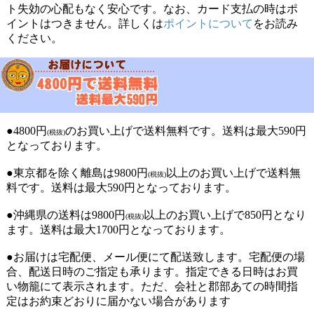
ト失効の心配もなく安心です。なお、カード支払の時はポ
イントはつきません。詳しくは
ポイントについて
をお読み
ください。
●4800円
のお買い上げで送料無料です。送料は最大590円
(税抜)
となっております。
●東京都を除く離島は9800円
以上のお買い上げで送料無
(税抜)
料です。送料は最大590円となっております。
●沖縄県の送料は9800円
以上のお買い上げで850円となり
(税抜)
ます。送料は最大1700円となっております。
●お届けは宅配便、メール便にて配送致します。宅配便の場
合、配送日時のご指定も承ります。指定できる日時はお買
い物籠にて表示されます。ただ、会社と郡部あての時間指
定はお約束どおりに届かない場合があります