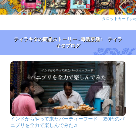
タロットカード
(530)
ティラキタの商品ストーリー - 毎週更新♪ ティラ
キタブログ
インドからやって来たパーティーフード 350円のパ
ニプリを全力で楽しんでみた♫