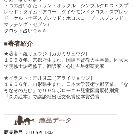
７つの占いかた（ワン・オラクル；シンプルクロス・スプ
レッド；タイム・アロー；ダイヤモンドクロス・スプレッ
ド；ケルト十字スプレッド；ホロスコープ・スプレッド；
マッチング・セブン）
タロット占いＱ＆Ａ
■著者紹介
★著者：鏡リュウジ［カガミリュウジ］
１９６８年、京都府生まれ。国際基督教大学卒業。同大大
学院修士課程修了。翻訳家・心理占星術研究家
★イラスト：荒井良二［アライリョウジ］
１９５６年、山形県生まれ。日本大学芸術学部卒業。『な
ぞなぞのたび』で９９年ボローニャ児童図書展特別賞、
『森の絵本』で講談社出版文化賞絵本賞受賞
商品番号 ：ID-SPI-1302