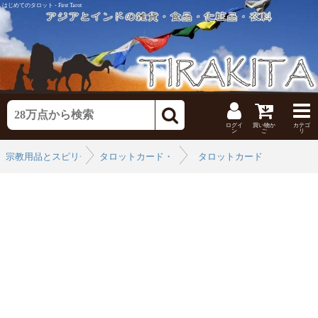
はじめてのタロット - First Tarot
ログイ
買い物か
カテゴ
ン
ご
リ
宗教用品とスピリチュアル
タロットカード・タロット解説書
›
タロットカード
›