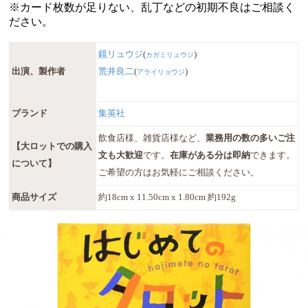
※カード枚数が足りない、乱丁などの初期不良はご相談く
ださい。
鏡リュウジ
(
)
カガミリュウジ
出演、製作者
荒井良二
(
)
アライリョウジ
ブランド
集英社
飲食店様、雑貨店様など、
業務用の数の多いご注
【大ロットでの購入
文も大歓迎
です。
在庫がある分は即納
できます。
について】
ご希望の方はお気軽にご相談ください。
商品サイズ
約18cm x 11.50cm x 1.80cm 約192g