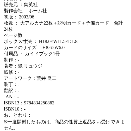
販売元 ：集英社
製作会社 ：ホーム社
初版： 2003/06
枚数 ： 大アルカナ22枚＋説明カード＋予備カード 合計
24枚
ページ数 ： -
ボックス寸法 ： H18.0×W11.5×D1.8
カードのサイズ ：H8.6×W6.0
付属品 ： ガイドブック1冊
制作：-
著者：鏡 リュウジ
監修：-
アートワーク：荒井 良二
装丁：-
翻訳：-
JAN：-
ISBN13：9784834250862
ISBN10：-
おことわり：
※一度開封したものは、商品の性質上返品をお受けできま
せん。