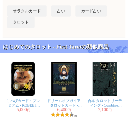
オラクルカード
占い
カード占い
タロット
はじめてのタロット - First Tarotの類似商品
こべびカード・プレ
ドリームオブガイア
合本 タロットリーデ
ミアム - KOBEBI'S
タロットカード -
ィング - Combined
5,000
6,400
7,100
CARD PREMIUM
Dreams Of Gaia Tarot
Tarot Reading
円
円
円
(4)