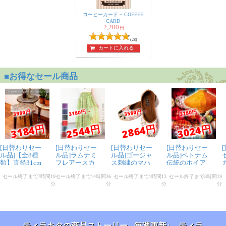
コーヒーカード − COFFEE
CARD
2,200
円
(28)
カートに入れる
ティラキタの商品ストーリー - 毎週更新♪ ティラ