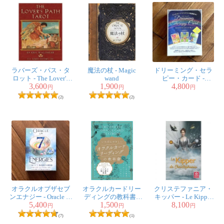
ラバーズ・パス・タ
魔法の杖 - Magic
ドリーミング・セラ
ロット - The Lover's
wand
ピー・カード -
3,600
1,900
4,800
Path Tarot
Dreaming Therapy
円
円
円
Card
(2)
(2)
オラクルオブザセブ
オラクルカードリー
クリステファニア・
ンエナジー - Oracle of
ディングの教科書 -
キッパー - Le Kipper
5,400
1,500
8,100
the Seven Energy
The easiest Oracle card
De Christephania
円
円
円
reading textbook
(7)
(1)