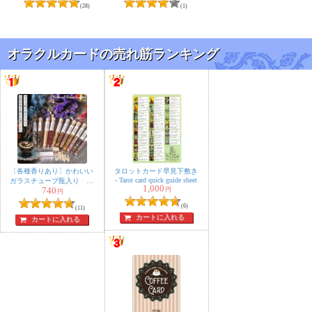
flowers to prepare your
星座のコーン香
(28)
(1)
heart
オラクルカードの売れ筋ランキング
〔各種香りあり〕かわいい
タロットカード早見下敷き
‐ Tarot card quick guide sheet
ガラスチューブ瓶入り 樹
1,000
740
円
脂香 ハーブ香 レジンイ
円
ンセンス 自然由来の豊か
(6)
(11)
な香り オラクルカードな
カートに入れる
カートに入れる
どのスマッジングにも