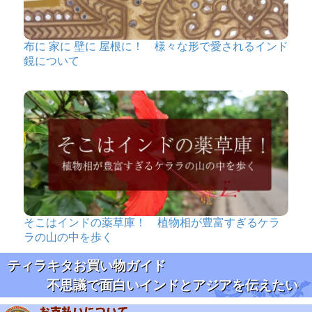
布に 家に 壁に 屋根に！ 様々な形で愛されるインド
鏡について
そこはインドの薬草庫！ 植物相が豊富すぎるケラ
ラの山の中を歩く
ティラキタお買い物ガイド
不思議で面白いインドとアジアを伝えたい