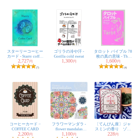
スターリーコーヒー
ゴリラの冷や汗 -
タロット バイブル 78
カード - Starry coffee
Gorilla cold sweat
枚の真の意味 - The
2,727
1,300
1,600
card
true meaning of 78
円
円
円
tarot bibles
(7)
(4)
コーヒーカード −
フラワーマンダラ -
〔てんびん座〕ジャ
COFFEE CARD
flower mandalas
スミンの香り ゾデ
2,200
1,100
228
Coloring mandala of
ィアック 黄道十二
円
円
円