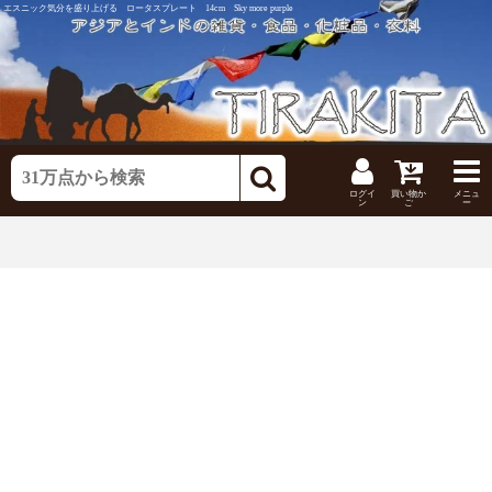
エスニック気分を盛り上げる ロータスプレート 14cm Sky more purple
ログイ
買い物か
メニュ
ン
ご
ー