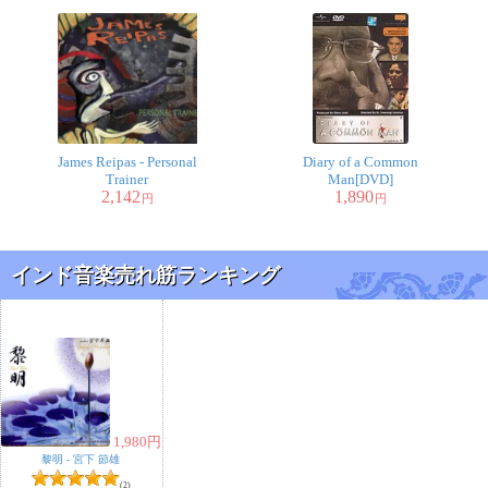
James Reipas - Personal
Diary of a Common
Trainer
Man[DVD]
2,142
1,890
円
円
インド音楽売れ筋ランキング
1,980
円
黎明 - 宮下 節雄
(2)