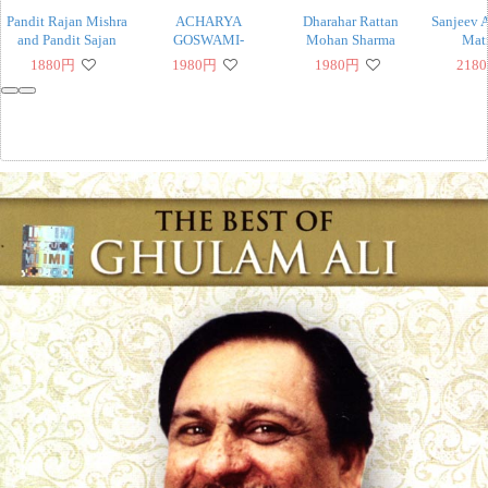
Pandit Rajan Mishra
ACHARYA
Dharahar Rattan
Sanjeev 
and Pandit Sajan
GOSWAMI-
Mohan Sharma
Mat
Mishra
GOKULOTSAV
1880
円
1980
円
1980
円
2180
MAHARAJ
‹
›