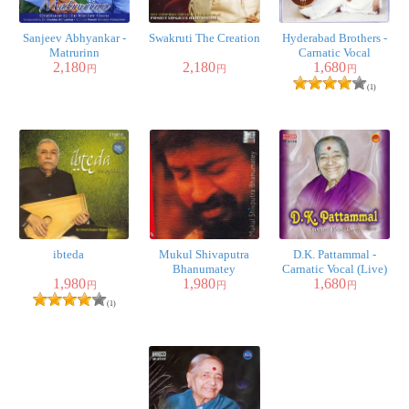
Sanjeev Abhyankar -
Swakruti The Creation
Hyderabad Brothers -
Matrurinn
Carnatic Vocal
2,180
2,180
1,680
円
円
円
(1)
ibteda
Mukul Shivaputra
D.K. Pattammal -
Bhanumatey
Carnatic Vocal (Live)
1,980
1,980
1,680
円
円
円
(1)