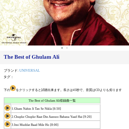
The Best of Ghulam Ali
ブランド:
UNIVERSAL
タグ：
下の
をクリックすると試聴出来ます。長さは45秒で、音質はCDよりも劣ります
The Best of Ghulam Ali収録曲一覧
1.Gham Nahin Ji Tan Se Nikla [6:50]
2.Chupke Chupke Raat Din Aansoo Bahana Yaad Hai [9:20]
3.Itni Muddat Baad Mile Ho [8:00]