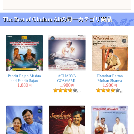
The Best of Ghulam Aliの同一カテゴリ商品
Pandit Rajan Mishra
ACHARYA
Dharahar Rattan
and Pandit Sajan
GOSWAMI-
Mohan Sharma
1,880
1,980
1,980
Mishra
GOKULOTSAV
円
円
円
MAHARAJ
(1)
(1)