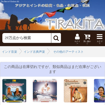
The Best of Ghulam Ali
ログイ
買い物か
カテゴ
ン
ご
リ
インド音楽
インド古典声楽
›
その他のアーティスト
›
この商品は在庫切れですが、類似商品はまだ在庫がござい
ます