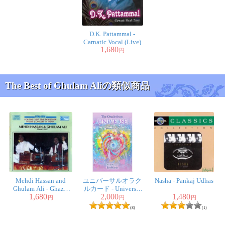
D.K. Pattammal -
Carnatic Vocal (Live)
1,680
円
The Best of Ghulam Aliの類似商品
Mehdi Hassan and
ユニバーサルオラク
Nasha - Pankaj Udhas
Ghulam Ali - Ghazal
ルカード - Universal
1,680
2,000
1,480
Vol. 3
Oracle Card
円
円
円
(8)
(1)