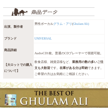
男性ボーカル
グラム・アリ
(
Ghulam Ali)
出演、製作者
ブランド
UNIVERSAL
商品詳細
AudioCD1枚。普通のCDプレーヤーで視聴可能。
飲食店様、雑貨店様など、
業務用の数の多いご注
【大ロットでの購入
文も大歓迎
です。
在庫がある分は即納
できます。
について】
ご希望の方はお気軽にご相談ください。