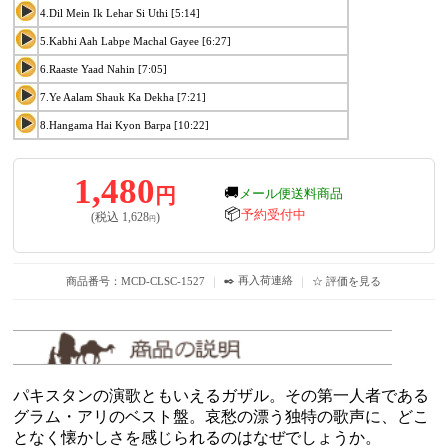
4.Dil Mein Ik Lehar Si Uthi [5:14]
5.Kabhi Aah Labpe Machal Gayee [6:27]
6.Raaste Yaad Nahin [7:05]
7.Ye Aalam Shauk Ka Dekha [7:21]
8.Hangama Hai Kyon Barpa [10:22]
1,480
円
🚚
メール便送料商品
📦
予約受付中
(税込
1,628
)
円
✒️ 再入荷連絡
商品番号：MCD-CLSC-1527
｜
｜
☆ 評価を見る
パキスタンの演歌ともいえるガザル。その第一人者である
グラム・アリのベスト盤。哀愁の漂う独特の歌声に、どこ
となく懐かしさを感じられるのはなぜでしょうか。