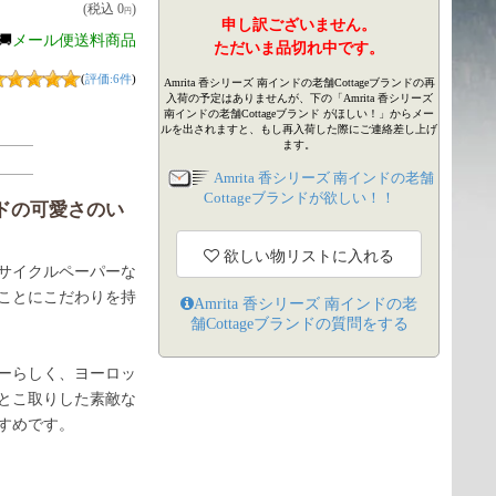
(税込
0
)
円
申し訳ございません。
🚚
メール便送料商品
ただいま品切れ中です。
(
評価:6件
)
Amrita 香シリーズ 南インドの老舗Cottageブランドの再
入荷の予定はありませんが、下の「Amrita 香シリーズ
南インドの老舗Cottageブランド がほしい！」からメー
ルを出されますと、もし再入荷した際にご連絡差し上げ
ます。
Amrita 香シリーズ 南インドの老舗
Cottageブランドが欲しい！！
ドの可愛さのい
欲しい物リストに入れる
サイクルペーパーな
ことにこだわりを持
Amrita 香シリーズ 南インドの老
舗Cottageブランド
の質問をする
ーらしく、ヨーロッ
とこ取りした素敵な
すめです。