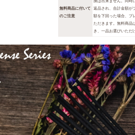
換は出来ません。同時
無料商品に付いて
返品され、合計金額が
のご注意
額を下回った場合、プ
ただきます。無料商品
き、一品お選びいただ