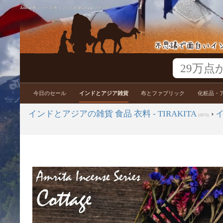
Amrita 香シリーズ 南インドの老舗Cottageブランド
今日のセール
インドとアジア雑貨
布とファブリック
化粧品・
インドとアジアの雑貨 食品 衣料 - TIRAKITA
›
(6970)