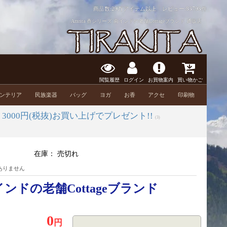
商品数:29万アイテム以上 レビュー:
83798件
Amrita 香シリーズ 南インドの老舗Cottageブランド 通販店
閲覧履歴
ログイン
お買物案内
買い物かご
ンテリア
民族楽器
バッグ
ヨガ
お香
アクセ
印刷物
›
3000円(税抜)お買い上げでプレゼント!!
(3)
在庫：
売切れ
ありません
南インドの老舗Cottageブランド
0
円