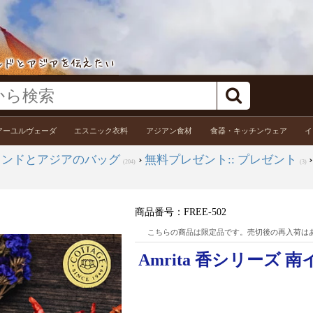
アーユルヴェーダ
エスニック衣料
アジアン食材
食器・キッチンウェア
イ
インドとアジアのバッグ
›
無料プレゼント:: プレゼント
(204)
(3)
商品番号：
FREE-502
こちらの商品は限定品です。売切後の再入荷は
Amrita 香シリーズ 