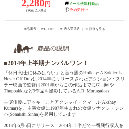
2,280
円
🚚
メール便送料商品
📦
予約受付中
(税込
2,508
)
円
✒️ 再入荷連絡
商品番号：DVD-1482
｜
｜
☆ 評価を見る
■2014年上半期ナンバルワン！
「休日:戦士に休みはない」と言う題のHoliday: A Soldier Is
Never Off Dutyは2014年にリリースされたアクション・スリ
ラー映画で監督は2001年からこの作品までにGhajiniや
Thuppakkiなど9作品を撮影しているA.R. Murugadoss
主演俳優にアッキーことアクシャイ・クマール(Akshay
Kumar)を、主演女優に1987年生まれの女優ソナクシ・シン
ハ(Sonakshi Sinha)を起用しています
2014年6月6日にリリース 2014年上半期で一番興行収入を