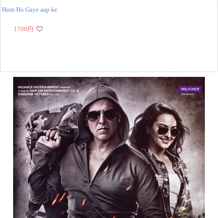
Hum Ho Gaye aap ke
1700
円
‹
›