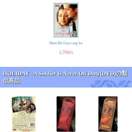
Hum Ho Gaye aap ke
1,700
円
HOLIDAY - A Soldier Is Never Off Duty[DVD]の類
似商品