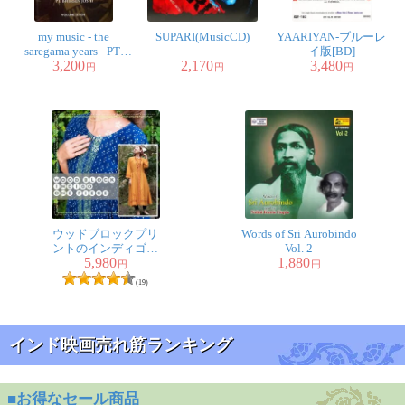
my music - the
SUPARI(MusicCD)
YAARIYAN-ブルーレ
saregama years - PT.
イ版[BD]
3,200
2,170
3,480
BHIMSEN JOSHI vol.7
円
円
円
ウッドブロックプリ
Words of Sri Aurobindo
ントのインディゴワ
Vol. 2
5,980
1,880
ンピース
円
円
(19)
インド映画売れ筋ランキング