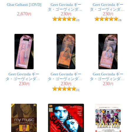
Ghar Grihasti [1DVD]
Geet Govinda ギー
Geet Govinda ギー
タ・ゴーヴィンダ香 -
タ・ゴーヴィンダ香 -
2,670
230
230
Rose
Nag-Champa
円
円
円
(2)
(3)
Geet Govinda ギー
Geet Govinda ギー
Geet Govinda ギー
タ・ゴーヴィンダ香 -
タ・ゴーヴィンダ香 -
タ・ゴーヴィンダ香 -
230
230
230
Amber
Frankincense
Vanilla
円
円
円
(1)