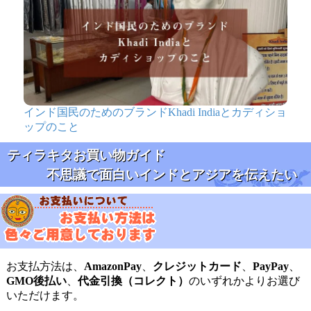
インド国民のためのブランドKhadi Indiaとカディショ
ップのこと
ティラキタお買い物ガイド
不思議で面白いインドとアジアを伝えたい
お支払方法は、
AmazonPay
、
クレジットカード
、
PayPay
、
GMO後払い
、
代金引換（コレクト）
のいずれかよりお選び
いただけます。