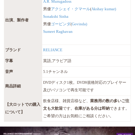
A.R. Murugadoss
男優
アクシェイ・クマール
(
Akshay kumar)
Sonakshi Sinha
出演、製作者
男優
ゴービンダ
(
Govinda)
Sumeet Raghavan
ブランド
RELIANCE
字幕
英語,アラビア語
音声
5.1チャンネル
DVDディスク1枚。DVD9規格対応のプレイヤー
商品詳細
及びパソコンで再生可能です
飲食店様、雑貨店様など、
業務用の数の多いご注
【大ロットでの購入
文も大歓迎
です。
在庫がある分は即納
できます。
について】
ご希望の方はお気軽にご相談ください。