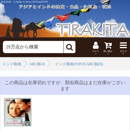
HOLIDAY - A Soldier Is Never Off Duty[DVD]
ログイ
買い物か
カテゴ
ン
ご
リ
インド映画
ABC順-H
›
インド映画のDVD-ABC順(H)
›
この商品は在庫切れですが、類似商品はまだ在庫がござい
ます