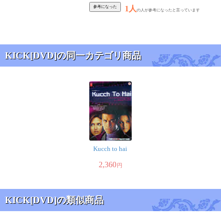
1人
の人が参考になったと言っています
KICK[DVD]の同一カテゴリ商品
Kucch to hai
2,360
円
KICK[DVD]の類似商品