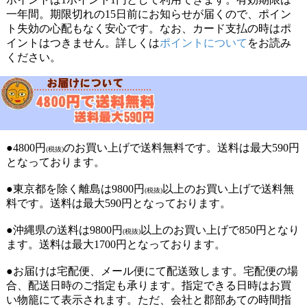
一年間。期限切れの15日前にお知らせが届くので、ポイン
ト失効の心配もなく安心です。なお、カード支払の時はポ
イントはつきません。詳しくは
ポイントについて
をお読み
ください。
●4800円
のお買い上げで送料無料です。送料は最大590円
(税抜)
となっております。
●東京都を除く離島は9800円
以上のお買い上げで送料無
(税抜)
料です。送料は最大590円となっております。
●沖縄県の送料は9800円
以上のお買い上げで850円となり
(税抜)
ます。送料は最大1700円となっております。
●お届けは宅配便、メール便にて配送致します。宅配便の場
合、配送日時のご指定も承ります。指定できる日時はお買
い物籠にて表示されます。ただ、会社と郡部あての時間指