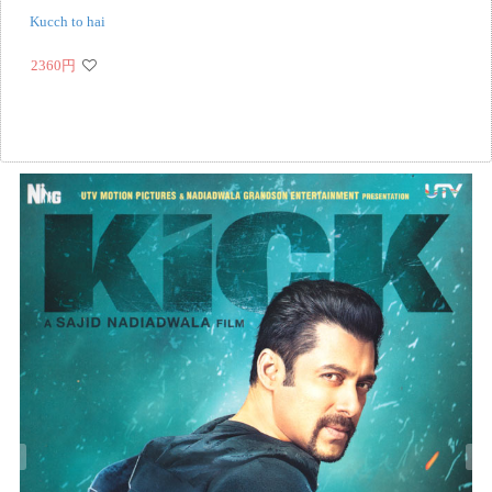
Kucch to hai
2360
円
‹
›