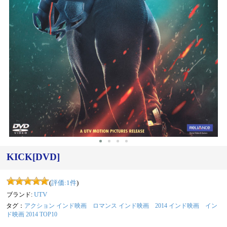
KICK[DVD]
(
評価:
1
件
)
ブランド:
UTV
タグ：
アクション インド映画
ロマンス インド映画
2014 インド映画
イン
ド映画 2014 TOP10