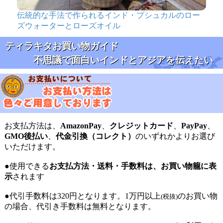
伝統的な手法で作られるインド・プシュカルのロー
ズウォーターとローズオイル
ティラキタお買い物ガイド
不思議で面白いインドとアジアを伝えたい
お支払方法は、
AmazonPay
、
クレジットカード
、
PayPay
、
GMO後払い
、
代金引換（コレクト）
のいずれかよりお選び
いただけます。
●使用できる
お支払方法・送料・手数料は、お買い物籠に表
示
されます
●代引手数料は320円となります。1万円以上
のお買い物
(税抜)
の場合、代引き手数料は無料となります。