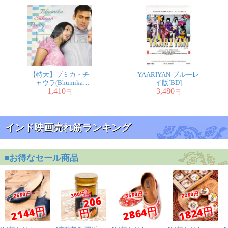
【特大】ブミカ・チ
YAARIYAN-ブルーレ
ャウラ(Bhumika
イ版[BD]
1,410
3,480
Chawla)、サルマン・
円
円
カーン(Salman Khan)
とプリティー・ジン
タ(Preity Z
インド映画売れ筋ランキング