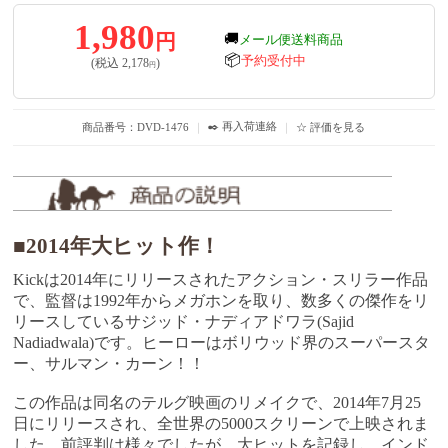
1,980
円
🚚
メール便送料商品
📦
予約受付中
(税込
2,178
)
円
✒️ 再入荷連絡
商品番号：DVD-1476
｜
｜
☆ 評価を見る
■2014年大ヒット作！
Kickは2014年にリリースされたアクション・スリラー作品
で、監督は1992年からメガホンを取り、数多くの傑作をリ
リースしているサジッド・ナディアドワラ(Sajid
Nadiadwala)です。ヒーローはボリウッド界のスーパースタ
ー、サルマン・カーン！！
この作品は同名のテルグ映画のリメイクで、2014年7月25
日にリリースされ、全世界の5000スクリーンで上映されま
した。前評判は様々でしたが、大ヒットを記録し、インド