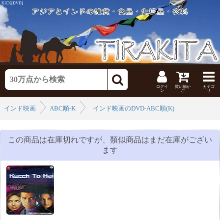
KICK[DVD]
ログイ
買い物か
カテゴ
ン
ご
リ
インド映画
ABC順-K
›
インド映画のDVD-ABC順(K)
›
この商品は在庫切れですが、類似商品はまだ在庫がござい
ます