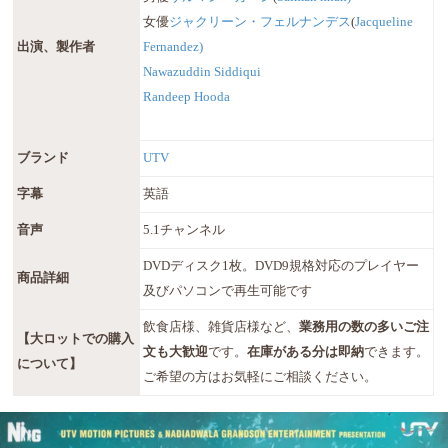
女優
ジャクリーン・フェルナンデス
(
Jacqueline
出演、製作者
Fernandez)
Nawazuddin Siddiqui
Randeep Hooda
ブランド
UTV
字幕
英語
音声
5.1チャンネル
DVDディスク1枚。DVD9規格対応のプレイヤー
商品詳細
及びパソコンで再生可能です
飲食店様、雑貨店様など、
業務用の数の多いご注
【大ロットでの購入
文も大歓迎
です。
在庫がある分は即納
できます。
について】
ご希望の方はお気軽にご相談ください。