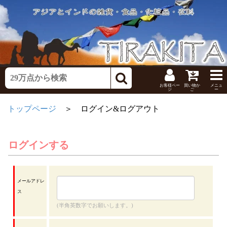
お客様ペー
買い物か
メニュ
ジ
ご
ー
トップページ
＞ ログイン&ログアウト
ログインする
メールアドレ
ス
(半角英数字でお願いします。)