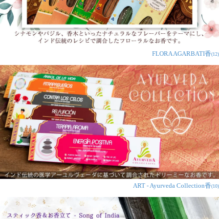
FLORA AGARBATI香
(12)
ART - Ayurveda Collection香
(10)