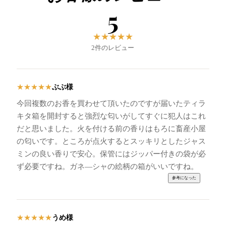
5
★
★
★
★
★
2件のレビュー
ぶぶ様
★
★
★
★
★
今回複数のお香を買わせて頂いたのですが届いたティラ
キタ箱を開封すると強烈な匂いがしてすぐに犯人はこれ
だと思いました。火を付ける前の香りはもろに畜産小屋
の匂いです。ところが点火するとスッキリとしたジャス
ミンの良い香りで安心。保管にはジッパー付きの袋が必
ず必要ですね。ガネ―シャの絵柄の箱がいいですね。
うめ様
★
★
★
★
★