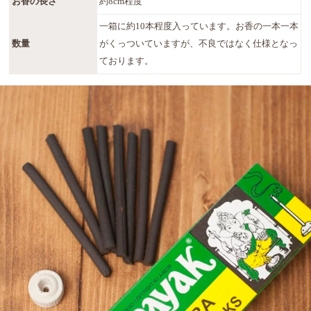
お香の長さ
約8cm程度
一箱に約10本程度入っています。お香の一本一本
数量
がくっついていますが、不良ではなく仕様となっ
ております。