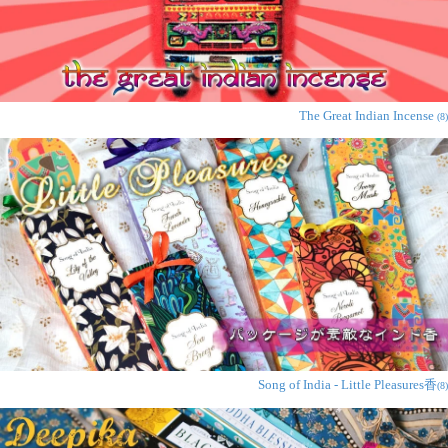
The Great Indian Incense
(8)
Song of India - Little Pleasures香
(8)