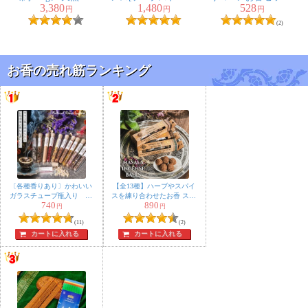
3,380
1,480
528
サントスティック
- クリシュナ・ムスク
ホワイト・ムスク
円
円
円
品質の良いペルーの
(2)
ピウラ産 PALO
SANTO チャック付
き袋 ヨガや瞑想
浄化などへ
お香の売れ筋ランキング
〔各種香りあり〕かわいい
【全13種】ハーブやスパイ
ガラスチューブ瓶入り 樹
スを練り合わせたお香 スマ
740
890
脂香 ハーブ香 レジンイ
ッジングボール【ORGANIC
円
円
ンセンス 自然由来の豊か
SERENITY】
(11)
(2)
な香り オラクルカードな
カートに入れる
カートに入れる
どのスマッジングにも