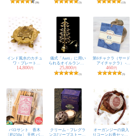
香にもオススメ
(36)
(5)
(13)
インド風水のカチュ
儀式「Aarti」に用い
第6チャクラ（サード
ワ・プレート
られるオイルランプ 7
アイチャクラ） -
14,800
25,800
460
（kachwa plate）
段【45cm】
Chakra Collection【サ
円
円
円
シェ】
(1)
(5)
パロサント 香木
クリーム・フレグラ
オーガンジーの袋入
〔約250g〕 天然 パロ
ンス[ソープストーン]
りコーンお香セット -