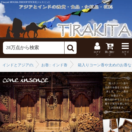
Vinayak MOGRA DHOOP STICKS[ジャスミン]
ログイ
買い物か
カテゴ
ン
ご
リ
インドとアジアのお香
お香:: インド香
›
箱入りコーン香や太めのお香な
›