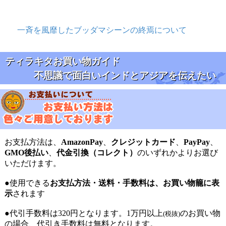
一斉を風靡したブッダマシーンの終焉について
ティラキタお買い物ガイド
不思議で面白いインドとアジアを伝えたい
お支払方法は、
AmazonPay
、
クレジットカード
、
PayPay
、
GMO後払い
、
代金引換（コレクト）
のいずれかよりお選び
いただけます。
●使用できる
お支払方法・送料・手数料は、お買い物籠に表
示
されます
●代引手数料は320円となります。1万円以上
のお買い物
(税抜)
の場合、代引き手数料は無料となります。