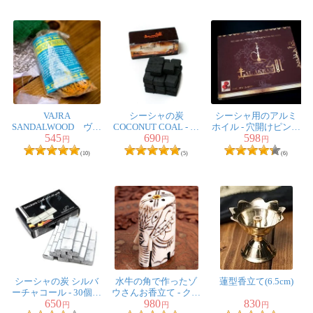
VAJRA
シーシャの炭
シーシャ用のアルミ
SANDALWOOD ヴァ
COCONUT COAL - 30
ホイル - 穴開けピン入
545
690
598
ジュラ・サンダルウ
個入り 樹脂香・レ
り
円
円
円
ッド ロープ香
ジン香にもオススメ
(10)
(5)
(6)
シーシャの炭 シルバ
水牛の角で作ったゾ
蓮型香立て(6.5cm)
ーチャコール - 30個入
ウさんお香立て - クリ
650
980
830
り 樹脂香・レジン
ーム
円
円
円