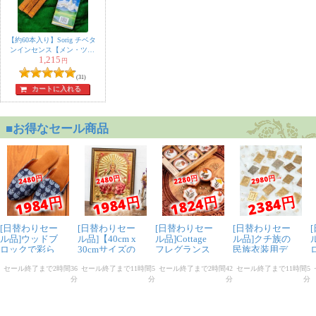
【約60本入り】Sorig チベタ
ンインセンス【メン・ツィ
1,215
ー・カンのお香】
円
(31)
カートに入れる