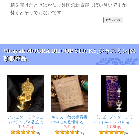
箱を開けたときはかなり外国の雑貨屋っぽい臭いですが
焚くとそうでもないです。
Vinayak MOGRA DHOOP STICKS[ジャスミン]の
類似商品
アシュタ・ラクシュ
キリスト教の福音書
【5ml】ブッダ・デラ
ミのランプ＆香立て
の中にも登場する香
イト(Buddhah Delight)
1,280
741
1,880
り - Jattamansi香
- ナチュラルフレグラ
円
円
円
ンスオイル
(13)
(14)
(10)