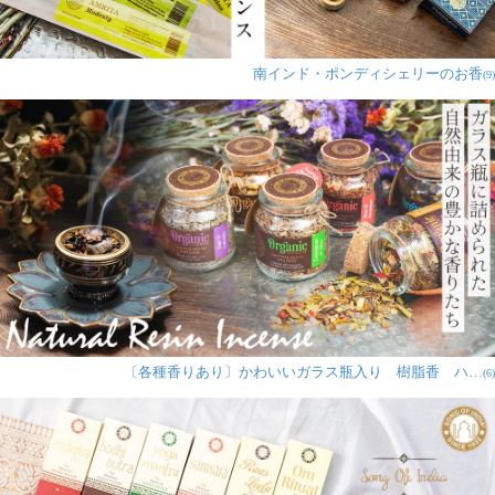
南インド・ポンディシェリーのお香
(9)
〔各種香りあり〕かわいいガラス瓶入り 樹脂香 ハ…
(6)