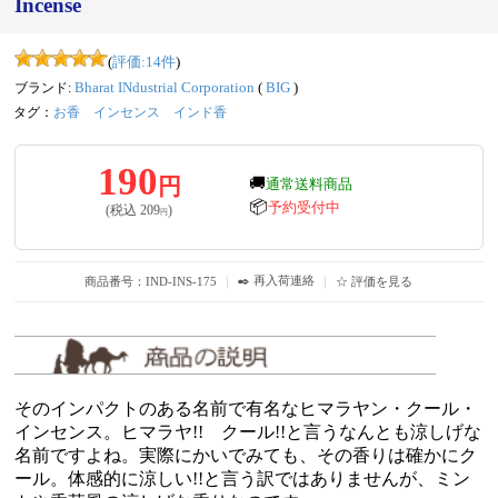
Incense
(
評価:
14
件
)
ブランド:
Bharat INdustrial Corporation
(
BIG
)
タグ：
お香
インセンス
インド香
190
円
🚚
通常送料商品
📦
予約受付中
(税込
209
)
円
✒️ 再入荷連絡
商品番号：IND-INS-175
｜
｜
☆ 評価を見る
そのインパクトのある名前で有名なヒマラヤン・クール・
インセンス。ヒマラヤ!! クール!!と言うなんとも涼しげな
名前ですよね。実際にかいでみても、その香りは確かにク
ール。体感的に涼しい!!と言う訳ではありませんが、ミン