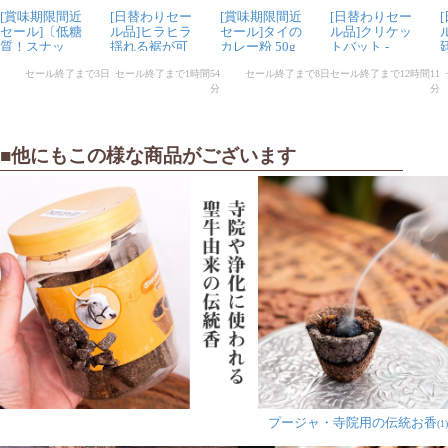
です
jaijai様
★
★
★
★
★
■他にもこの様な商品がございます
大変気に入っています。甘すぎず、さわやかな香りでし
た。
プージャ・寺院用の伝統お香
(1)