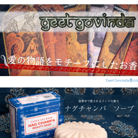
Geet Govinda香
(10)