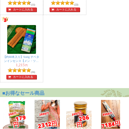
ンセンス 自然由来の豊か
Y.H.様
(11)
(22)
★
★
★
★
★
な香り オラクルカードな
カートに入れる
カートに入れる
どのスマッジングにも
何となくヒマラヤに行った気分になりました。
鼻が通るような、スーとした いい香りですね。
あまり強烈ではないし、蒸し暑い日の気分転換にいいか
もと思います。
【約60本入り】Sorig チベタ
ンインセンス【メン・ツィ
1,215
ー・カンのお香】
sappalo様
★
★
★
★
★
円
(31)
すっきりさわやかで大好きな香りです。
カートに入れる
しゃきっとしたいときにおすすめ。リピートしそうで
す。
misa様
★
★
★
★
★
himarayaの雪解けを 思わせる すがすがしい かおり