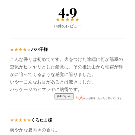
4.9
★
★
★
★
★
14件のレビュー
ババ子様
★
★
★
★
★
こんな香りは初めてです。火をつけた途端に何か部屋の
空気がヒンヤリとした錯覚に、その後は山から朝霧が静
かに迫ってくるような感覚に陥りました。
いやーこんなお香があるとは驚きました。
パッケージのヒマラヤに納得です。
6人
の人が参考になったと言っています
くろたま様
★
★
★
★
★
爽やかな夏向きの香り。