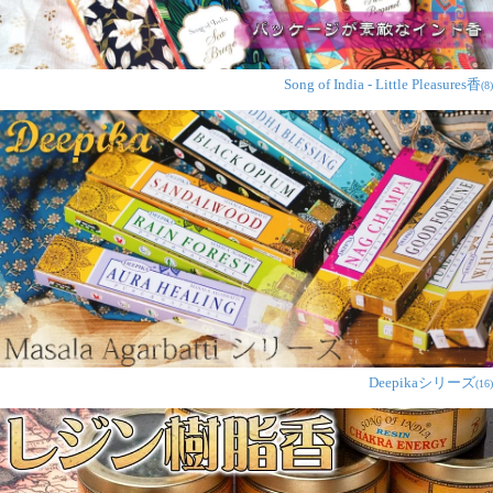
Song of India - Little Pleasures香
(8)
Deepikaシリーズ
(16)