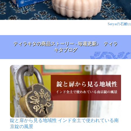
Satyaの石鹸
(2)
ティラキタの商品ストーリー - 毎週更新♪ ティラ
キタブログ
錠と扉から見る地域性 インド全土で使われている南
京錠の風景