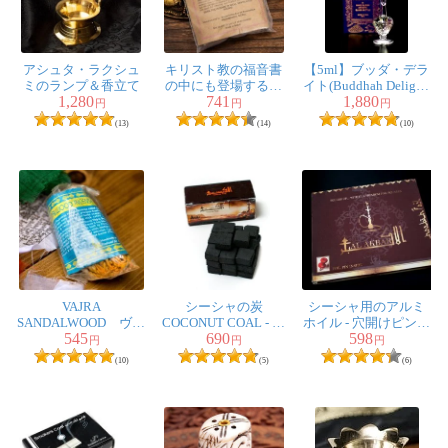
スペアミントのような匂いを想像していましたが、もう
少し控えめなアップルミント、ラベンダーや柑橘を思わ
アシュタ・ラクシュ
キリスト教の福音書
【5ml】ブッダ・デラ
せる香りとほのかにサイダーのような清涼感のある懐か
ミのランプ＆香立て
の中にも登場する香
イト(Buddhah Delight)
しい香りがブレンドされており、好みの香りで癒されて
1,280
741
1,880
り - Jattamansi香
- ナチュラルフレグラ
円
円
円
ンスオイル
います。これがあれば今夏の猛暑も乗り切れそうです。
(13)
(14)
(10)
朝や夜部屋でのんびり寛ぎたい時に焚いています。深い
リラックスに導いてくれますが、思わず二度寝してしま
いそうになりますのでほどほどが大事かも。改めてまと
めて購入したいと思います。
VAJRA
シーシャの炭
シーシャ用のアルミ
SANDALWOOD ヴァ
COCONUT COAL - 30
ホイル - 穴開けピン入
ニシマキ様
★
★
★
★
★
545
690
598
ジュラ・サンダルウ
個入り 樹脂香・レ
り
円
円
円
ッド ロープ香
ジン香にもオススメ
火をつけて揮発する香りを楽しむのがお香なので涼しい
(10)
(5)
(6)
香りというのは変な言い方かもしれませんがクールなお
香です。メンソール系のサイプレスとかミントなんかの
香料をうまくブレンドしてあるんだと思います、特定の