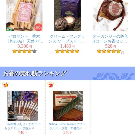
チャクラ様
★
★
★
★
★
このヒマラヤのお香は数あるなかでも私の1番のお気に
入りの大好きなお香です。なのに今まで買っていたお店
パロサント 香木
クリーム・フレグラ
オーガンジーの袋入
〔約250g〕 天然 パロ
ンス[ソープストーン]
りコーンお香セット -
に最近はなくなってしまい、六角形の箱に入った同じパ
3,380
1,480
528
サントスティック
- クリシュナ・ムスク
ホワイト・ムスク
円
円
円
ッケージのヒマラヤは見るんですが焚くとなぜか香りが
品質の良いペルーの
(2)
ピウラ産 PALO
違うから、絶対この長方形のがいいんですが・・・他の
SANTO チャック付
どのお店を探しても見つからず、ネットで探してみたら
き袋 ヨガや瞑想
浄化などへ
お香の売れ筋ランキング
やっとここにありました。待ち望んでいた商品が届き
久々にこのお香を焚いて毎日幸せな気分に浸っています
(笑)。しかも割引きとかもあってすごくお値打ちで購入
できて感謝です！お店の方の対応も好感持てて良かった
です。ありがとうございました。これからもここで購入
させていただこうと思っています。
〔各種香りあり〕かわいい
Natural Herbal Insence ナチュ
ガラスチューブ瓶入り 樹
ラルハーブ香 35種のハー
740
540
脂香 ハーブ香 レジンイ
ブを伝統レシピで配合
円
円