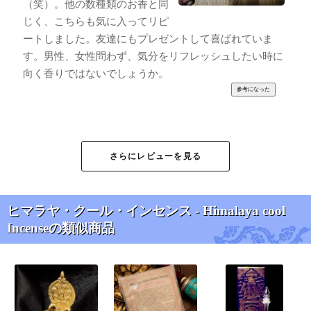
（笑）。他の数種類のお香と同
じく、こちらも気に入ってリピ
ートしました。友達にもプレゼントして喜ばれていま
す。男性、女性問わず、気分をリフレッシュしたい時に
向く香りではないでしょうか。
竹内 香織様
★
★
★
★
★
さらにレビューを見る
ヒマラヤ・クール・インセンスは、スッキリして、とて
もいい香りです。
一時、香りが変わってしまいましたが、また元のいい香
ヒマラヤ・クール・インセンス - Himalaya cool
りに戻りつつある感じです。
Incenseの類似商品
いつも愛用しています。
みっちー様
★
★
★
★
★