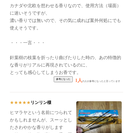
カナダや北欧を想わせる香りなので、使用方法（場面）
に迷いそうですが、
濃い香りでは無いので、その気に成れば案外何処にでも
使えそうです。
・・・一言・・・
針葉樹の枝葉を折ったり曲げたりした時の、あの特徴的
な香りがリアルに再現されているのに、
とっても感心してしまうお香です。
1人
の人が参考になったと言っています
リンリン様
★
★
★
★
★
ヒマラヤという名前につられて
かもしれませんが、スーッとし
たさわやかな香りがします