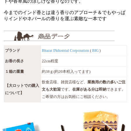
トや香草風の涼しげな香りなのです。
今までのインド香とは違う香りのアプローチ＆でもやっぱ
りインドやネパールの香りを運ぶ素敵な一本です
ブランド
Bharat INdustrial Corporation
(
BIG
)
お香の長さ
22cm程度
１箱の重量
約38ｇ(約20本程入ってます)
飲食店様、雑貨店様など、
業務用の数の多いご注
【大ロットでの購入
文も大歓迎
です。
在庫がある分は即納
できます。
について】
ご希望の方はお気軽にご相談ください。