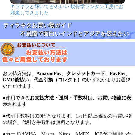
キラキラと輝いて かわいい 幾何学ランタン工房にお
邪魔してきました
ティラキタお買い物ガイド
不思議で面白いインドとアジアを伝えたい
お支払方法は、
AmazonPay
、
クレジットカード
、
PayPay
、
GMO後払い
、
代金引換（コレクト）
のいずれかよりお選び
いただけます。
●使用できる
お支払方法・送料・手数料は、お買い物籠に表
示
されます
●代引手数料は320円となります。1万円以上
のお買い物
(税抜)
の場合、代引き手数料は無料となります。
●カードはVISA、Master、Nicos、AMEX、JCBがご利用いた