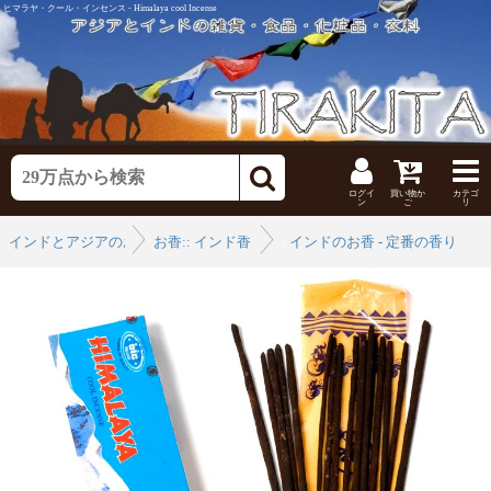
ヒマラヤ・クール・インセンス - Himalaya cool Incense
ログイ
買い物か
カテゴ
ン
ご
リ
インドとアジアのお香
お香:: インド香
›
インドのお香 - 定番の香り
›