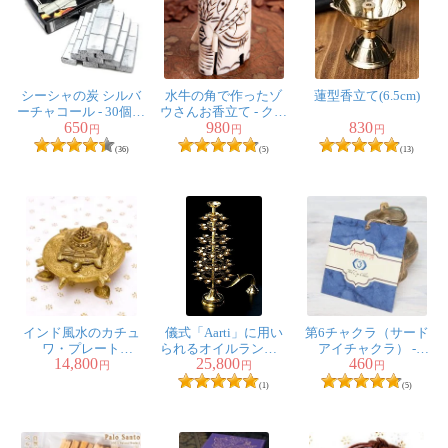
どの植物とかの香りひとつだけではありません。暑い夏
の日にぴったりです。
シーシャの炭 シルバ
水牛の角で作ったゾ
蓮型香立て(6.5cm)
ーチャコール - 30個入
ウさんお香立て - クリ
650
980
830
り 樹脂香・レジン
ーム
円
円
円
宇都宮の田様
★
★
★
★
★
香にもオススメ
(36)
(5)
(13)
これまで香りが好きなのでチャンダンばかり焚いていま
したが、これは評判どおりヒマラヤの清々しさが漂うと
てもいい香りです。お薦めです。
にゃんこ様
★
★
★
★
★
インド風水のカチュ
儀式「Aarti」に用い
第6チャクラ（サード
ワ・プレート
られるオイルランプ 7
アイチャクラ） -
スーッと通る様な爽やかな香りでした。
14,800
25,800
460
（kachwa plate）
段【45cm】
Chakra Collection【サ
円
円
円
クセがない香りなのでキツイ香りが苦手な人にはオスス
シェ】
(1)
(5)
メです。