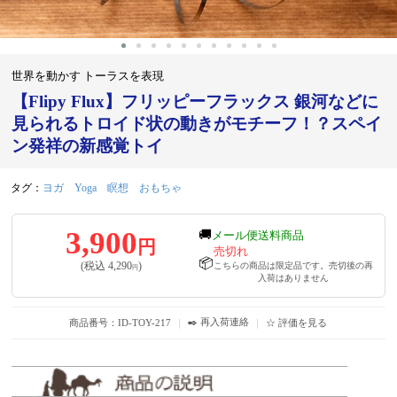
世界を動かす トーラスを表現
【Flipy Flux】フリッピーフラックス 銀河などに
見られるトロイド状の動きがモチーフ！？スペイ
ン発祥の新感覚トイ
タグ：
ヨガ
Yoga
瞑想
おもちゃ
3,900
🚚
メール便送料商品
円
売切れ
📦
(税込
4,290
)
こちらの商品は限定品です。売切後の再
円
入荷はありません
✒️ 再入荷連絡
商品番号：ID-TOY-217
｜
｜
☆ 評価を見る