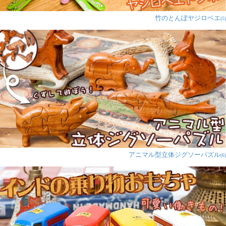
竹のとんぼヤジロベエ
(5)
アニマル型立体ジグソーパズル
(6)