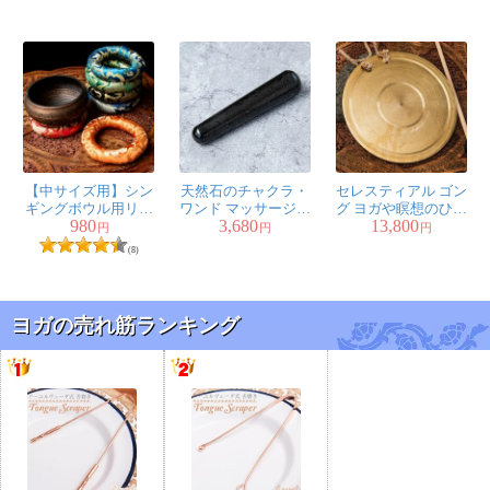
【中サイズ用】シン
天然石のチャクラ・
セレスティアル ゴン
ギングボウル用リン
ワンド マッサージス
グ ヨガや瞑想のひと
980
3,680
13,800
グ[直径約13-14cm]
トーン ブラックオニ
ときに 約23.5cm
円
円
円
キス
(8)
ヨガの売れ筋ランキング