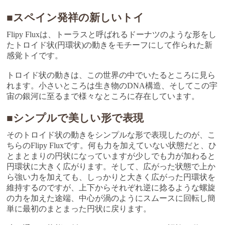
■スペイン発祥の新しいトイ
Flipy Fluxは、トーラスと呼ばれるドーナツのような形をし
たトロイド状(円環状)の動きをモチーフにして作られた新
感覚トイです。
トロイド状の動きは、この世界の中でいたるところに見ら
れます。小さいところは生き物のDNA構造、そしてこの宇
宙の銀河に至るまで様々なところに存在しています。
■シンプルで美しい形で表現
そのトロイド状の動きをシンプルな形で表現したのが、こ
ちらのFlipy Fluxです。何も力を加えていない状態だと、ひ
とまとまりの円状になっていますが少しでも力が加わると
円環状に大きく広がります。そして、広がった状態で上か
ら強い力を加えても、しっかりと大きく広がった円環状を
維持するのですが、上下からそれぞれ逆に捻るような螺旋
の力を加えた途端、中心が渦のようにスムースに回転し簡
単に最初のまとまった円状に戻ります。