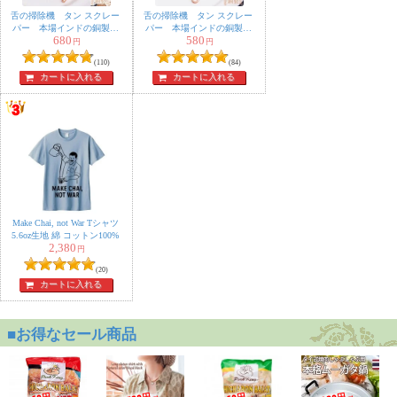
舌の掃除機 タン スクレー
舌の掃除機 タン スクレー
パー 本場インドの銅製
パー 本場インドの銅製
680
580
持ち手付きラージタイプ
ミディアムタイプ アーユ
円
円
アーユルヴェーダ式舌磨き
ルヴェーダ式舌磨きへ
(110)
(84)
へ
カートに入れる
カートに入れる
Make Chai, not War Tシャツ
5.6oz生地 綿 コットン100%
2,380
円
(20)
カートに入れる