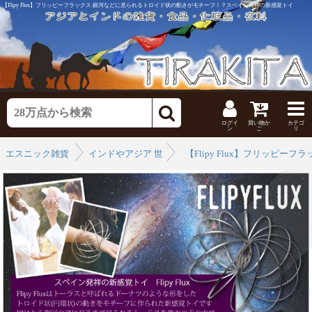
【Flipy Flux】フリッピーフラックス 銀河などに見られるトロイド状の動きがモチーフ！？スペイン発祥の新感覚トイ
ログイ
買い物か
カテゴ
ン
ご
リ
エスニック雑貨
インドやアジア 世界のおもちゃ
›
【Flipy Flux】フリッピ
›