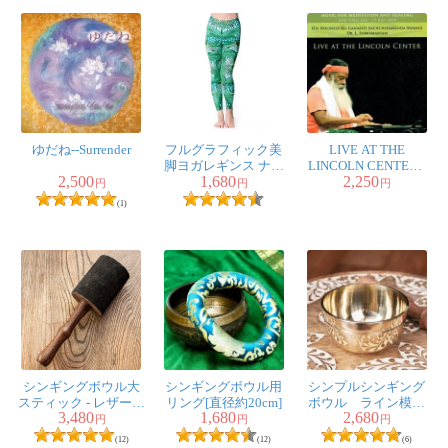
ゆだね--Surrender
フルグラフィック美
LIVE AT THE
脚ヨガレギンス ナチ
LINCOLN CENTER -
2,500
1,680
2,250
ュラル＆フラワー系 -
スリ・ガナパティ・
円
円
円
トロピカルリーフ
サッチダーナンダ・
(1)
スワミジ
シンギングボウル大
シンギングボウル用
シンプルシンギング
スティック - レザーフ
リング[直径約20cm]
ボウル ライン模様
3,480
1,680
2,680
ェルト
入り 約9.5cm
円
円
円
(12)
(12)
(6)