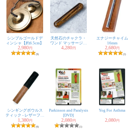
シンプルゴールドデ
天然石のチャクラ・
エナジーチャイム
ィンシャ【約6.5cm】
ワンド マッサージス
16mm
2,980
4,280
2,680
トーン タイガーアイ
円
円
円
(9)
(2)
シンギングボウルス
Parkinson and Paralysis
Yog For Asthma
ティック - レザーフェ
[DVD]
1,380
2,080
2,080
ルト 長さ20cmx直径
円
円
円
3cm
(6)
(1)