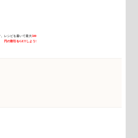
す。レシピを書いて最大
500
円の割引をGETしよう!