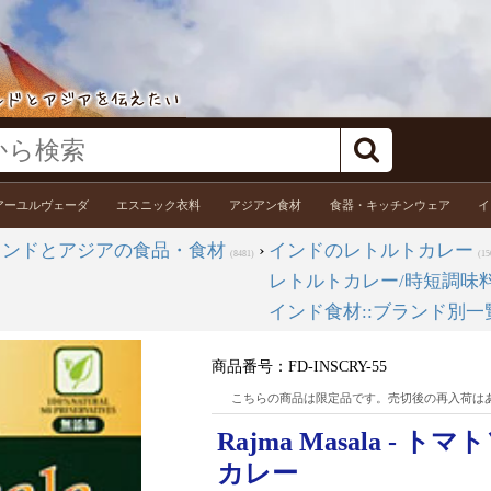
アーユルヴェーダ
エスニック衣料
アジアン食材
食器・キッチンウェア
イ
インドとアジアの食品・食材
›
インドのレトルトカレー
(8481)
(15
レトルトカレー/時短調味
インド食材::ブランド別一
商品番号：
FD-INSCRY-55
こちらの商品は限定品です。売切後の再入荷は
Rajma Masala 
カレー