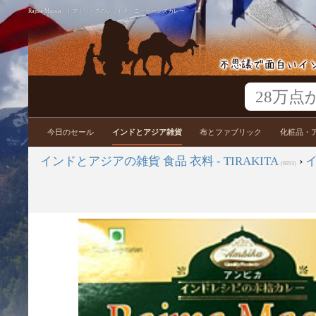
Rajma Masala - トマトソースのレッドキドニービーンズカレー
今日のセール
インドとアジア雑貨
布とファブリック
化粧品・
インドとアジアの雑貨 食品 衣料 - TIRAKITA
›
(6953)