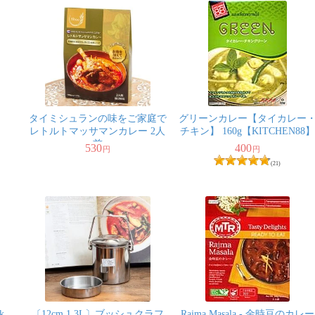
タイミシュランの味をご家庭で
グリーンカレー【タイカレー
レトルトマッサマンカレー 2人
チキン】 160g【KITCHEN88】
前
530
400
円
円
(21)
k
〔12cm 1.3L〕ブッシュクラフ
Rajma Masala - 金時豆のカレー