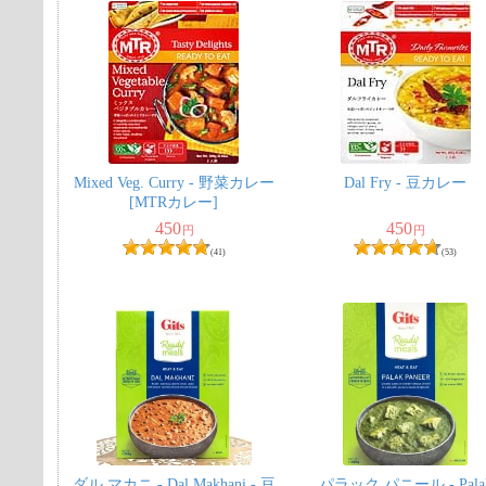
Mixed Veg. Curry - 野菜カレー
Dal Fry - 豆カレー
[MTRカレー]
450
450
円
円
(41)
(53)
ダル マカニ - Dal Makhani - 豆
パラック パニール - Pala