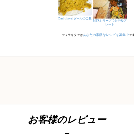
Daal chawal ダールのご飯
MTRシリーズでお手軽プ
レート
あなたの素敵なレシピを募集中
ティラキタでは
で
お客様のレビュー