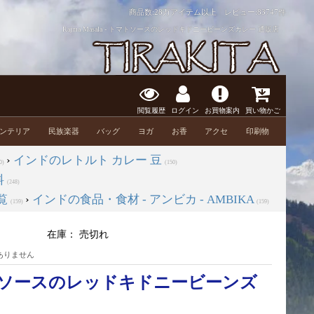
商品数:28万アイテム以上 レビュー:
83747件
Rajma Masala - トマトソースのレッドキドニービーンズカレー 通販店
閲覧履歴
ログイン
お買物案内
買い物かご
ンテリア
民族楽器
バッグ
ヨガ
お香
アクセ
印刷物
›
インドのレトルト カレー 豆
0)
(150)
料
(248)
覧
›
インドの食品・食材 - アンビカ - AMBIKA
(159)
(159)
在庫：
売切れ
ありません
- トマトソースのレッドキドニービーンズ