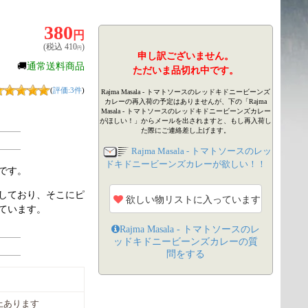
380
円
(税込
410
)
円
申し訳ございません。
🚚
通常送料商品
ただいま品切れ中です。
(
評価:3件
)
Rajma Masala - トマトソースのレッドキドニービーンズ
カレーの再入荷の予定はありませんが、下の「Rajma
Masala - トマトソースのレッドキドニービーンズカレー
がほしい！」からメールを出されますと、もし再入荷し
た際にご連絡差し上げます。
Rajma Masala - トマトソースのレッ
ドキドニービーンズカレーが欲しい！！
です。
しており、そこにピ
欲しい物リストに入っています
ています。
Rajma Masala - トマトソースのレ
ッドキドニービーンズカレー
の質
問をする
上あります