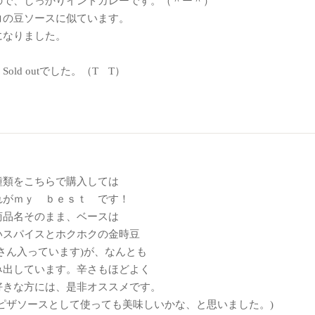
ので、しっかりインドカレーです。（＾ー＾）
コの豆ソースに似ています。
になりました。
ld outでした。（T T）
種類をこちらで購入しては
れがｍｙ ｂｅｓｔ です！
商品名そのまま、ベースは
いスパイスとホクホクの金時豆
さん入っています)が、なんとも
み出しています。辛さもほどよく
好きな方には、是非オススメです。
ピザソースとして使っても美味しいかな、と思いました。)