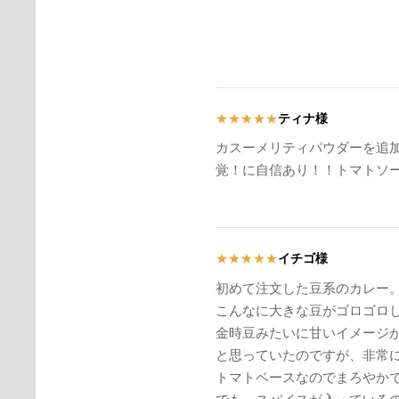
ティナ様
★
★
★
★
★
カスーメリティパウダーを追
覚！に自信あり！！トマトソ
イチゴ様
★
★
★
★
★
初めて注文した豆系のカレー
こんなに大きな豆がゴロゴロ
金時豆みたいに甘いイメージ
と思っていたのですが、非常
トマトベースなのでまろやか