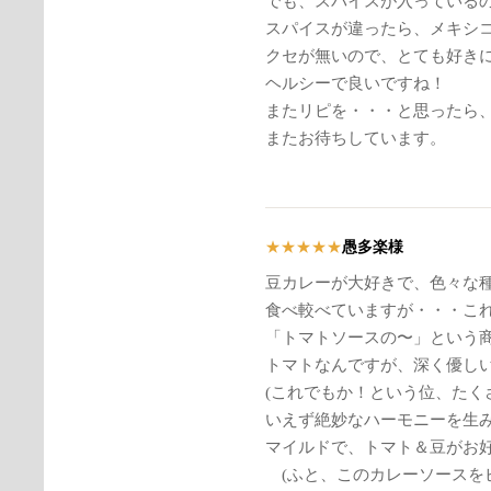
でも、スパイスが入っている
スパイスが違ったら、メキシ
クセが無いので、とても好き
ヘルシーで良いですね！
またリピを・・・と思ったら、So
またお待ちしています。
愚多楽様
★
★
★
★
★
豆カレーが大好きで、色々な
食べ較べていますが・・・こ
「トマトソースの〜」という
トマトなんですが、深く優し
(これでもか！という位、たく
いえず絶妙なハーモニーを生
マイルドで、トマト＆豆がお
(ふと、このカレーソースを