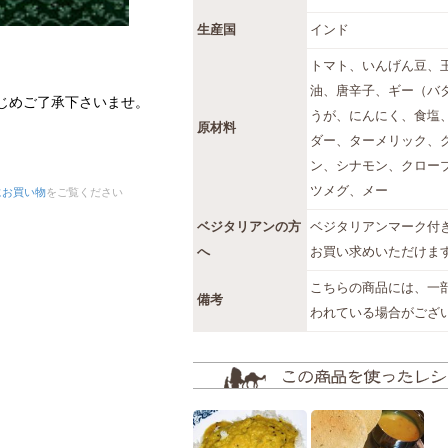
生産国
インド
トマト、いんげん豆、
油、唐辛子、ギー（バ
じめご了承下さいませ。
うが、にんにく、食塩
原材料
ダー、ターメリック、
ン、シナモン、クロー
ツメグ、メー
にお買い物
をご覧ください
ベジタリアンの方
ベジタリアンマーク付
へ
お買い求めいただけま
こちらの商品には、一
備考
われている場合がござ