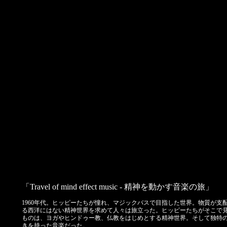
「Travel of mind effect music - 精神を動かす音楽の旅」
1960年代。ヒッピーたちが憧れ、マジックバスで目指した世界。物質が支
る西洋にはない精神世界を求めて人々は旅立った。ヒッピーたちがそこで
ものは、ヨガやヒンドゥー教、仏教をはじめとする精神世界。そして独特
きを持った音楽だった。