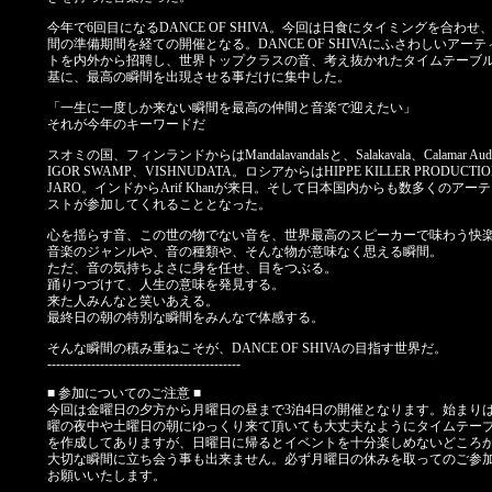
今年で6回目になるDANCE OF SHIVA。今回は日食にタイミングを合わせ、
間の準備期間を経ての開催となる。DANCE OF SHIVAにふさわしいアーテ
トを内外から招聘し、世界トップクラスの音、考え抜かれたタイムテーブ
基に、最高の瞬間を出現させる事だけに集中した。
「一生に一度しか来ない瞬間を最高の仲間と音楽で迎えたい」
それが今年のキーワードだ
スオミの国、フィンランドからはMandalavandalsと、Salakavala、Calamar Aud
IGOR SWAMP、VISHNUDATA。ロシアからはHIPPE KILLER PRODUCTI
JARO。インドからArif Khanが来日。そして日本国内からも数多くのアー
ストが参加してくれることとなった。
心を揺らす音、この世の物でない音を、世界最高のスピーカーで味わう快
音楽のジャンルや、音の種類や、そんな物が意味なく思える瞬間。
ただ、音の気持ちよさに身を任せ、目をつぶる。
踊りつづけて、人生の意味を発見する。
来た人みんなと笑いあえる。
最終日の朝の特別な瞬間をみんなで体感する。
そんな瞬間の積み重ねこそが、DANCE OF SHIVAの目指す世界だ。
--------------------------------------------
■ 参加についてのご注意 ■
今回は金曜日の夕方から月曜日の昼まで3泊4日の開催となります。始まり
曜の夜中や土曜日の朝にゆっくり来て頂いても大丈夫なようにタイムテー
を作成してありますが、日曜日に帰るとイベントを十分楽しめないどころ
大切な瞬間に立ち会う事も出来ません。必ず月曜日の休みを取ってのご参
お願いいたします。