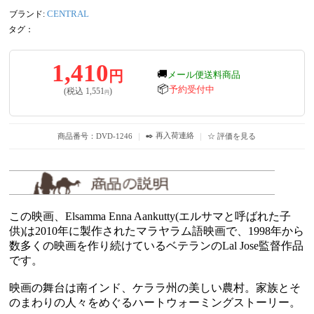
ブランド:
CENTRAL
タグ：
1,410
円
🚚
メール便送料商品
📦
予約受付中
(税込
1,551
)
円
✒️ 再入荷連絡
商品番号：DVD-1246
｜
｜
☆ 評価を見る
この映画、Elsamma Enna Aankutty(エルサマと呼ばれた子
供)は2010年に製作されたマラヤラム語映画で、1998年から
数多くの映画を作り続けているベテランのLal Jose監督作品
です。
映画の舞台は南インド、ケララ州の美しい農村。家族とそ
のまわりの人々をめぐるハートウォーミングストーリー。