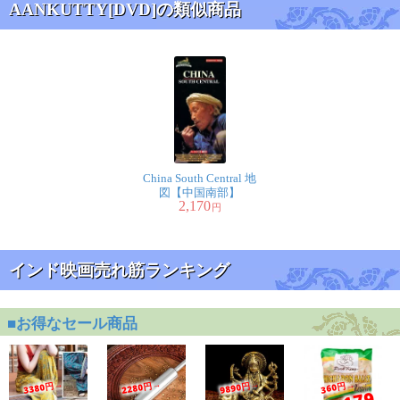
AANKUTTY[DVD]の類似商品
China South Central 地
図【中国南部】
2,170
円
インド映画売れ筋ランキング