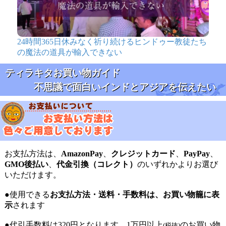
24時間365日休みなく祈り続けるヒンドゥー教徒たち
の魔法の道具が輸入できない
ティラキタお買い物ガイド
不思議で面白いインドとアジアを伝えたい
お支払方法は、
AmazonPay
、
クレジットカード
、
PayPay
、
GMO後払い
、
代金引換（コレクト）
のいずれかよりお選び
いただけます。
●使用できる
お支払方法・送料・手数料は、お買い物籠に表
示
されます
●代引手数料は320円となります。1万円以上
のお買い物
(税抜)