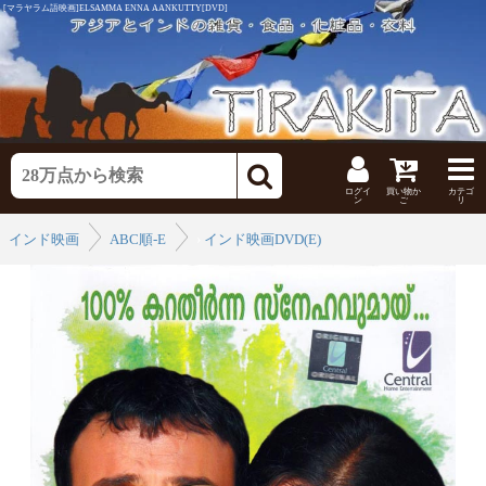
[マラヤラム語映画]ELSAMMA ENNA AANKUTTY[DVD]
ログイ
買い物か
カテゴ
ン
ご
リ
インド映画
ABC順-E
›
インド映画DVD(E)
›