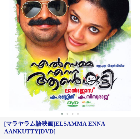
‹
›
[マラヤラム語映画]ELSAMMA ENNA
AANKUTTY[DVD]